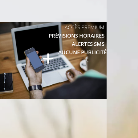
27°C
27°C
ACCÈS PREMIUM
PRÉVISIONS HORAIRES
ALERTES SMS
AUCUNE PUBLICITÉ
28°C
28°C
C
28°C
27°C
28°C
29°C