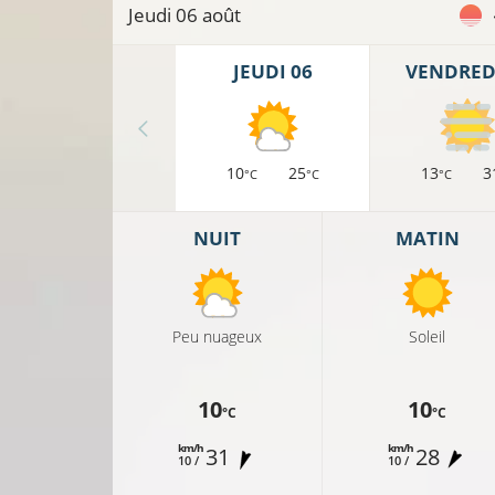
Jeudi 06 août
JEUDI 06
VENDREDI
10
25
13
3
°C
°C
°C
NUIT
MATIN
Peu nuageux
Soleil
10
10
°C
°C
20
km/h
km/h
31
28
10 /
10 /