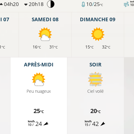
km/
04h20
20h18
10
/
25
10
°C
 07
SAMEDI 08
DIMANCHE 09
1
16
31
15
32
°C
°C
°C
°C
°C
APRÈS-MIDI
SOIR
Peu nuageux
Ciel voilé
25
20
°C
°C
°C
km/h
km/h
24
42
10 /
15 /