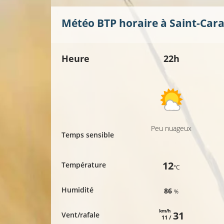
Météo BTP horaire à
Saint-Car
Heure
22h
Peu nuageux
Temps sensible
12
Température
°C
Humidité
86
%
km/h
31
Vent/rafale
11 /