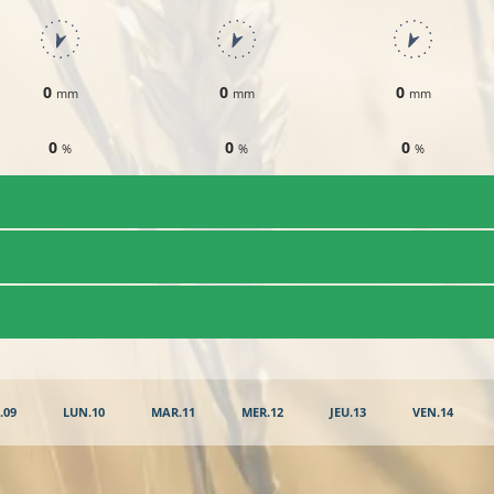
0
0
0
mm
mm
mm
0
0
0
%
%
%
.09
LUN.10
MAR.11
MER.12
JEU.13
VEN.14