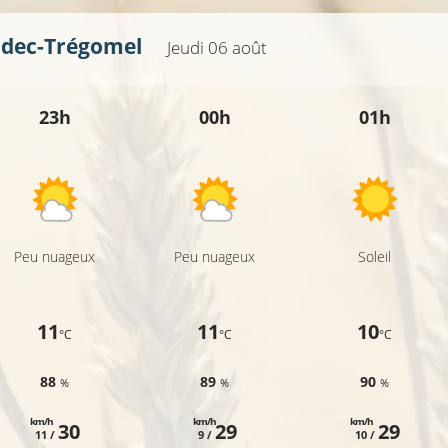
adec-Trégomel
Jeudi 06 août
23h
00h
01h
Peu nuageux
Peu nuageux
Soleil
11
11
10
°C
°C
°C
88
89
90
%
%
%
km/h
km/h
km/h
30
29
29
11 /
9 /
10 /