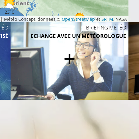
23°C
|
Météo Concept, données ©
OpenStreetMap
et
SRTM
, NASA
TÉO
BRIEFING MÉTÉO
27°C
ISÉ
ECHANGE AVEC UN MÉTÉOROLOGUE
28°C
24°C
27°