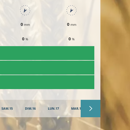
0
0
0
mm
mm
mm
0
0
0
%
%
%
SAM.15
DIM.16
LUN.17
MAR.18
MER.19