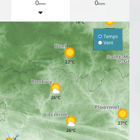
0
0
mm
mm
21°C
19°C
22°C
Temps
Vent
22°C
26°C
27°C
26°C