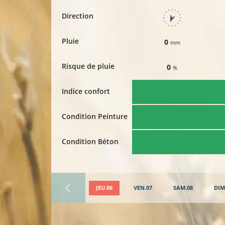
Direction
Pluie
0
mm
Risque de pluie
0
%
Indice confort
Condition Peinture
Condition Béton
JEU.06
VEN.07
SAM.08
DIM