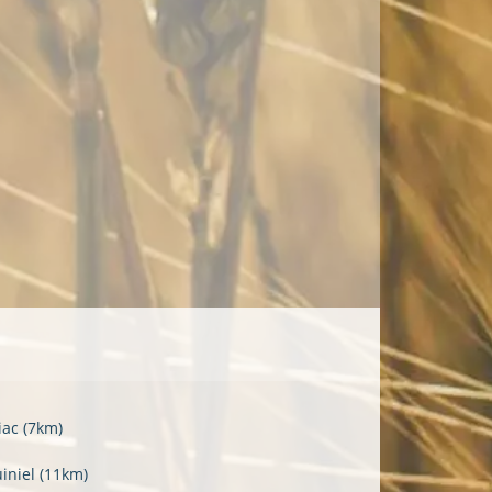
ziac
(7km)
uiniel
(11km)