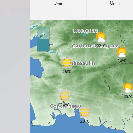
0
0
mm
mm
20°C
20°C
+
23°C
−
22°C
24°C
25°C
25°C
22°C
24°C
20°C