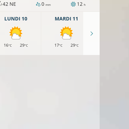
h
42
NE
0
12
 /
mm
h
LUNDI 10
MARDI 11
MERCREDI 
16
29
17
29
17
27
°C
°C
°C
°C
°C
°