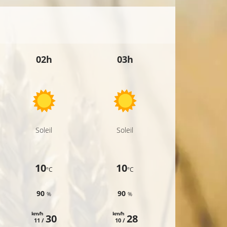
02h
03h
04h
Soleil
Soleil
Soleil
10
10
10
°C
°C
°C
90
90
91
%
%
%
km/h
km/h
km/h
30
28
28
11 /
10 /
10 /