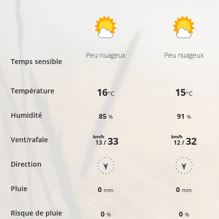
Peu nuageux
Peu nuageux
Temps sensible
16
15
Température
°C
°C
Humidité
85
91
%
%
km/h
km/h
33
32
Vent/rafale
13 /
12 /
Direction
Pluie
0
0
mm
mm
Risque de pluie
0
0
%
%