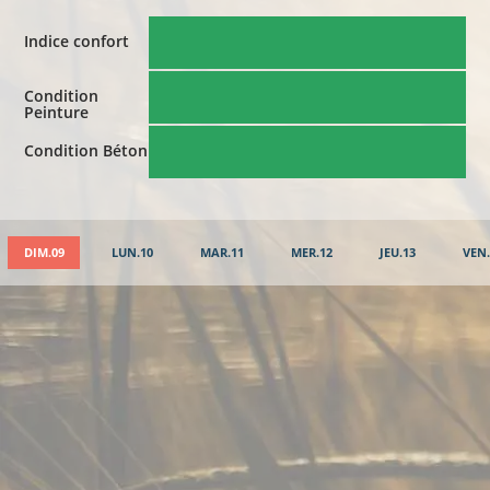
Indice confort
Condition
Peinture
Condition Béton
DIM.09
LUN.10
MAR.11
MER.12
JEU.13
VEN