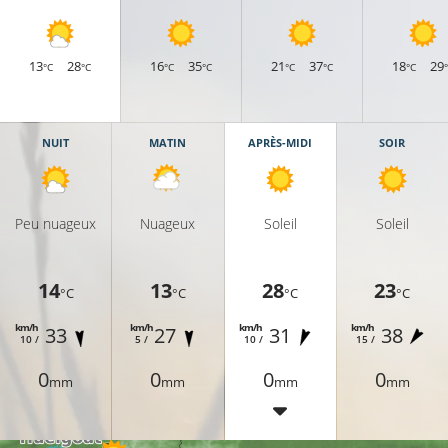
13
28
16
35
21
37
18
29
°C
°C
°C
°C
°C
°C
°C
NUIT
MATIN
APRÈS-MIDI
SOIR
Peu nuageux
Nuageux
Soleil
Soleil
21°C
14
13
28
23
°C
°C
°C
°C
km/h
km/h
km/h
km/h
33
27
31
38
10 /
5 /
10 /
15 /
23°C
0
0
0
0
25°C
mm
mm
mm
mm