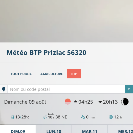
Météo BTP
Priziac
56320
TOUT PUBLIC
AGRICULTURE
BTP
Ville sélectionnée
Nom ou code postal
Dimanche 09 août
04h25
20h13
km/h
13
/
28
38
NE
0
12
10 /
°C
mm
h
DIM.09
LUN.10
MAR.11
MER.12