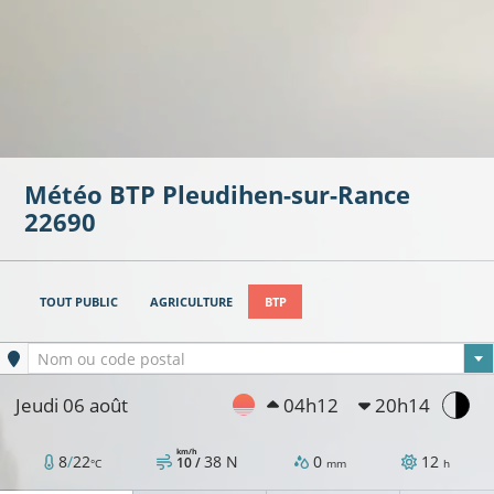
Météo BTP
Pleudihen-sur-Rance
22690
TOUT PUBLIC
AGRICULTURE
BTP
Ville sélectionnée
Nom ou code postal
Jeudi 06 août
04h12
20h14
km/h
8
/
22
38
N
0
12
10 /
°C
mm
h