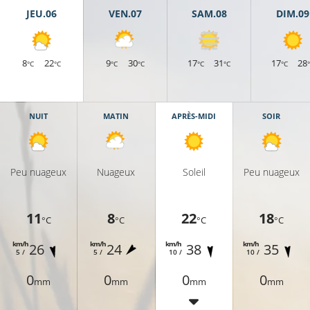
JEU.06
VEN.07
SAM.08
DIM.09
8
22
9
30
17
31
17
28
°C
°C
°C
°C
°C
°C
°C
NUIT
MATIN
APRÈS-MIDI
SOIR
Peu nuageux
Nuageux
Soleil
Peu nuageux
11
8
22
18
°C
°C
°C
°C
km/h
km/h
km/h
km/h
26
24
38
35
5 /
5 /
10 /
10 /
0
0
0
0
mm
mm
mm
mm