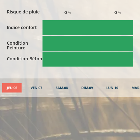
Risque de pluie
0
0
%
%
Indice confort
Condition
Peinture
Condition Béton
JEU.06
VEN.07
SAM.08
DIM.09
LUN.10
MAR