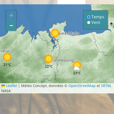
+
Temps
Vent
−
21°C
21°C
22°C
23°C
Leaflet
|
Météo Concept, données ©
OpenStreetMap
et
SRTM
,
NASA
25°C