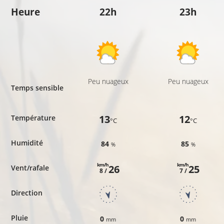
Heure
22h
23h
Peu nuageux
Peu nuageux
Temps sensible
13
12
Température
°C
°C
Humidité
84
85
%
%
km/h
km/h
26
25
Vent/rafale
8 /
7 /
Direction
Pluie
0
0
mm
mm