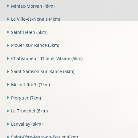
Miniac-Morvan
(4km)
La Ville-ès-Nonais
(4km)
Saint-Hélen
(5km)
Plouër-sur-Rance
(5km)
Châteauneuf-d'Ille-et-Vilaine
(5km)
Saint-Samson-sur-Rance
(6km)
Mesnil-Roc'h
(7km)
Plerguer
(7km)
Le Tronchet
(8km)
Lanvallay
(8km)
Saint-Père-Marc-en-Poulet
(8km)