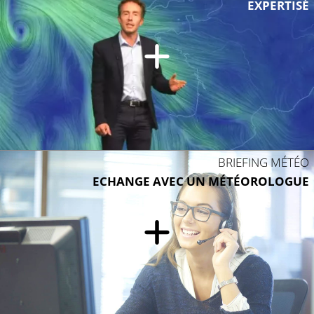
28°C
EXPERTISÉ
28°C
28°C
29°C
BRIEFING MÉTÉO
ECHANGE AVEC UN MÉTÉOROLOGUE