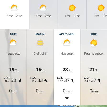
16
28
15
26
16
32
21
35
°C
°C
°C
°C
°C
°C
°C
NUIT
MATIN
APRÈS-MIDI
SOIR
Nuageux
Ciel voilé
Nuageux
Peu nuageux
19
16
28
21
°C
°C
°C
°C
km/h
km/h
km/h
km/h
30
33
37
37
10 /
10 /
10 /
10 /
0
0
0
0
mm
mm
mm
mm