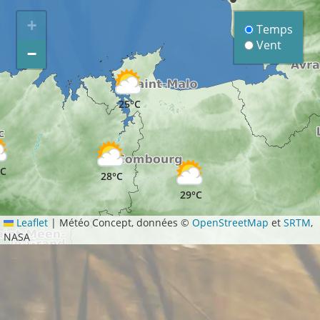
+
Temps
Vent
−
25°C
°C
28°C
29°C
Leaflet
|
Météo Concept, données ©
OpenStreetMap
et
SRTM
,
NASA
31°C
32°C