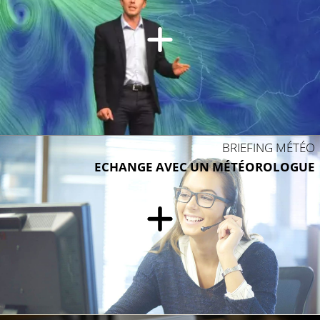
32°C
29°C
33°
31°C
BRIEFING MÉTÉO
ECHANGE AVEC UN MÉTÉOROLOGUE