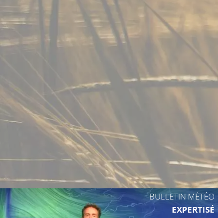
32°C
32°C
32°C
31°C
29°C
32°C
BULLETIN MÉTÉO
EXPERTISÉ
29°C