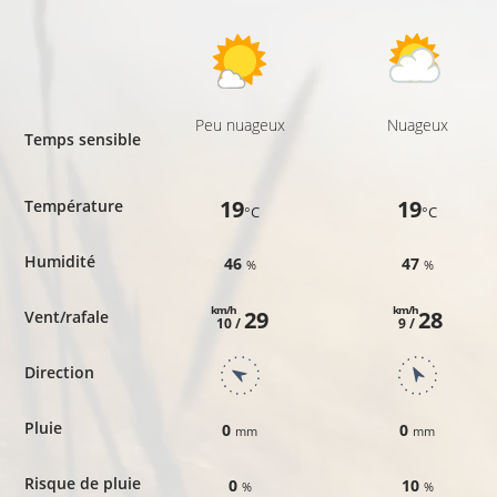
Peu nuageux
Nuageux
Temps sensible
19
19
Température
°C
°C
Humidité
46
47
%
%
km/h
km/h
29
28
Vent/rafale
10 /
9 /
Direction
Pluie
0
0
mm
mm
Risque de pluie
0
10
%
%