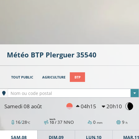
Météo BTP
Plerguer
35540
TOUT PUBLIC
AGRICULTURE
BTP
Ville sélectionnée
Nom ou code postal
Samedi 08 août
04h15
20h10
km/h
16
/
28
37
NNO
0
9
10 /
°C
mm
h
SAM.08
DIM.09
LUN.10
MAR.1