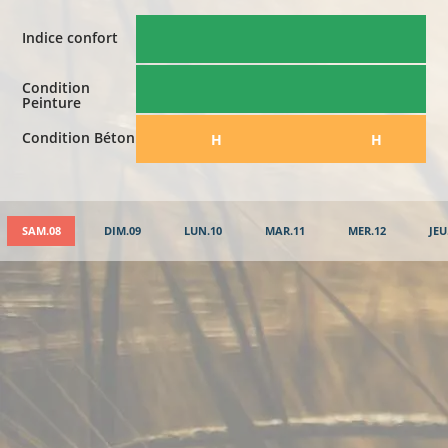
Indice confort
Condition
Peinture
Condition Béton
​H
​H
SAM.08
DIM.09
LUN.10
MAR.11
MER.12
JEU