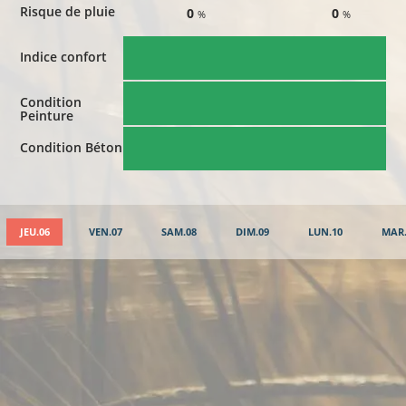
Risque de pluie
0
0
%
%
Indice confort
Condition
Peinture
Condition Béton
JEU.06
VEN.07
SAM.08
DIM.09
LUN.10
MAR