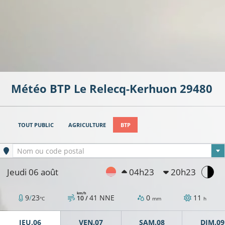
Météo BTP
Le Relecq-Kerhuon
29480
TOUT PUBLIC
AGRICULTURE
BTP
Ville sélectionnée
Nom ou code postal
Jeudi 06 août
04h23
20h23
km/h
9
/
23
41
NNE
0
11
10 /
°C
mm
h
JEU.06
VEN.07
SAM.08
DIM.09