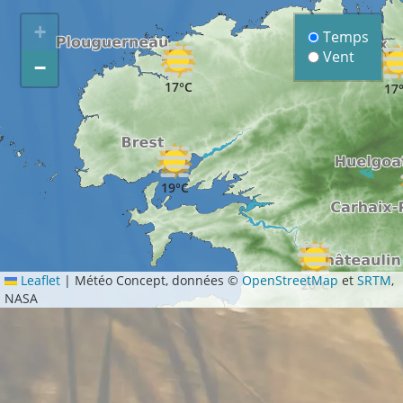
+
Temps
Vent
−
17°C
17
19°C
Leaflet
|
Météo Concept, données ©
OpenStreetMap
et
SRTM
,
20°C
NASA
20°C
21°C