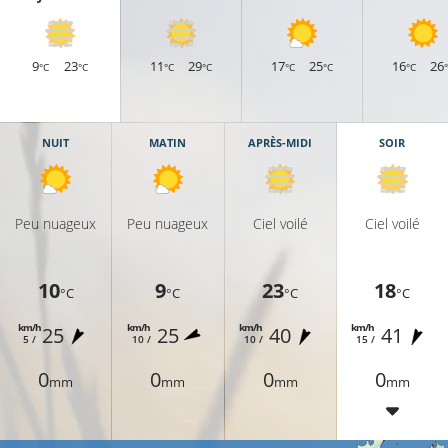
9
23
11
29
17
25
16
26
°C
°C
°C
°C
°C
°C
°C
NUIT
MATIN
APRÈS-MIDI
SOIR
Peu nuageux
Peu nuageux
Ciel voilé
Ciel voilé
10
9
23
18
°C
°C
°C
°C
km/h
km/h
km/h
km/h
25
25
40
41
5 /
10 /
10 /
15 /
0
0
0
0
mm
mm
mm
mm