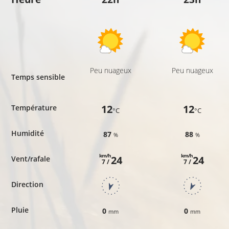
Peu nuageux
Peu nuageux
Temps sensible
12
12
Température
°C
°C
Humidité
87
88
%
%
km/h
km/h
24
24
Vent/rafale
7 /
7 /
Direction
Pluie
0
0
mm
mm