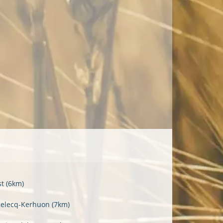
st
(6km)
Relecq-Kerhuon
(7km)