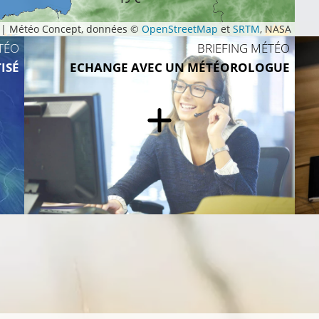
|
Météo Concept, données ©
OpenStreetMap
et
SRTM
, NASA
TÉO
BRIEFING MÉTÉO
20°C
ISÉ
ECHANGE AVEC UN MÉTÉOROLOGUE
21°C
22°C
21°C
23°