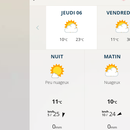
JEUDI 06
VENDREDI
10
23
11
3
°C
°C
°C
NUIT
MATIN
Peu nuageux
Nuageux
11
10
°C
°C
km/h
km/h
25
24
5 /
10 /
0
0
mm
mm