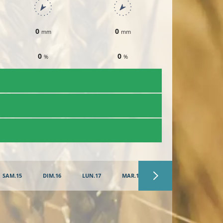
0
0
0
mm
mm
mm
0
0
0
%
%
%
SAM.15
DIM.16
LUN.17
MAR.18
MER.19