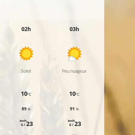
21°C
24°C
02h
03h
04h
Soleil
Peu nuageux
Peu nuageux
10
10
10
°C
°C
°C
89
91
93
%
%
%
km/h
km/h
km/h
23
23
23
6 /
6 /
7 /