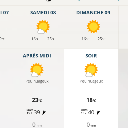
 07
SAMEDI 08
DIMANCHE 09
0
16
25
16
25
°C
°C
°C
°C
°C
APRÈS-MIDI
SOIR
Peu nuageux
Peu nuageux
23
18
°C
°C
km/h
km/h
39
40
15 /
15 /
0
0
mm
mm