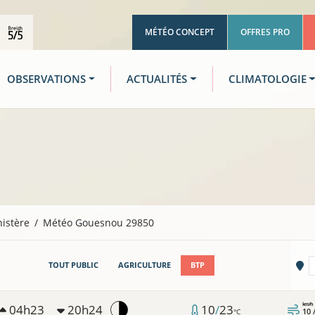
MÉTÉO CONCEPT
OFFRES PRO
OBSERVATIONS
ACTUALITÉS
CLIMATOLOGIE
nistère
Météo Gouesnou 29850
Vi
TOUT PUBLIC
AGRICULTURE
BTP
km/h
04h23
20h24
10
/
23
10 
°C