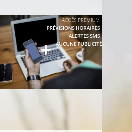
19°C
ACCÈS PREMIUM
19°C
PRÉVISIONS HORAIRES
ALERTES SMS
AUCUNE PUBLICITÉ
21°C
21°C
C
24°C
24°C