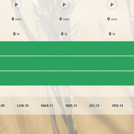
0
0
0
mm
mm
mm
0
0
0
%
%
%
.09
LUN.10
MAR.11
MER.12
JEU.13
VEN.14