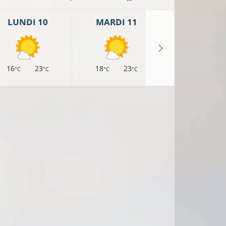
LUNDI 10
MARDI 11
MERCREDI 
16
23
18
23
17
22
°C
°C
°C
°C
°C
°