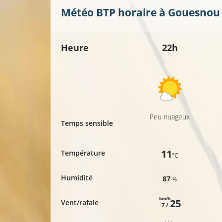
Météo BTP horaire à
Gouesnou
Heure
22h
Peu nuageux
Temps sensible
11
Température
°C
Humidité
87
%
km/h
25
Vent/rafale
7 /