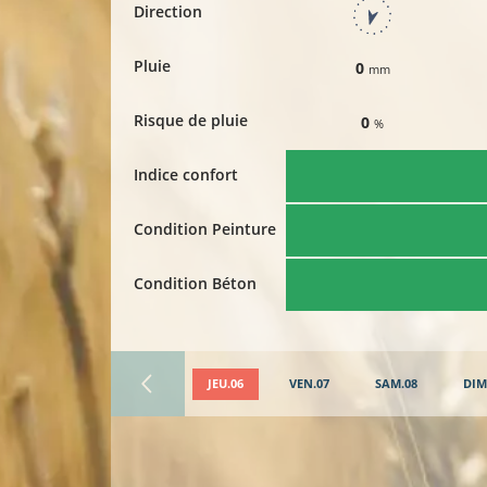
Direction
Pluie
0
mm
Risque de pluie
0
%
Indice confort
Condition Peinture
Condition Béton
JEU.06
VEN.07
SAM.08
DIM