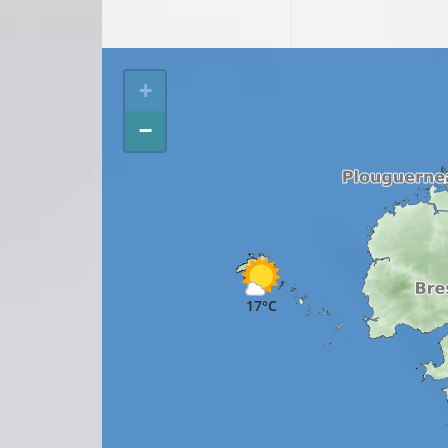
+
−
17°C