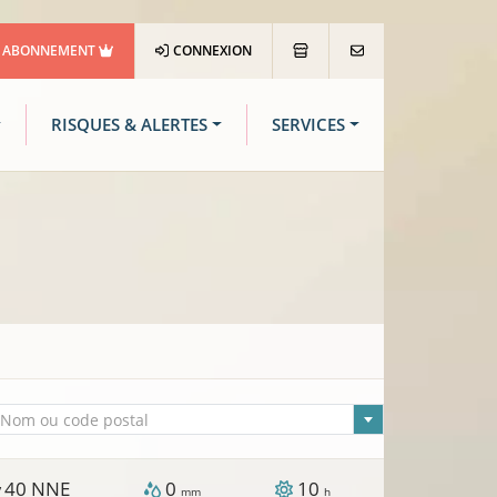
ABONNEMENT
CONNEXION
RISQUES & ALERTES
SERVICES
lle sélectionnée
Nom ou code postal
40
NNE
0
10
/
mm
h