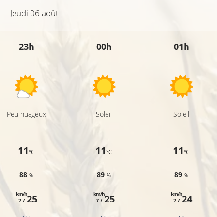
Jeudi 06 août
23h
00h
01h
Peu nuageux
Soleil
Soleil
11
11
11
°C
°C
°C
88
89
89
%
%
%
km/h
km/h
km/h
25
25
24
7 /
7 /
7 /