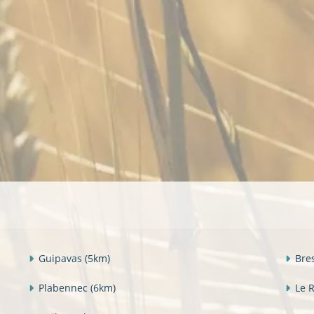
Guipavas
(5km)
Bre
Plabennec
(6km)
Le 