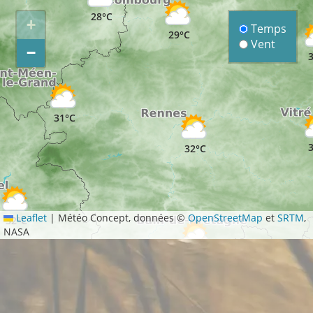
28°C
+
Temps
29°C
Vent
−
31°C
32°C
Leaflet
|
Météo Concept, données ©
OpenStreetMap
et
SRTM
,
32°C
NASA
32°C
32°C