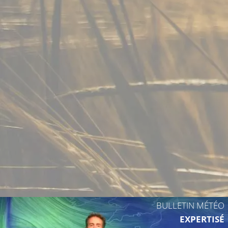
31°C
29°C
32°C
29°C
32°C
29°C
33°C
31°C
BULLETIN MÉTÉO
EXPERTISÉ