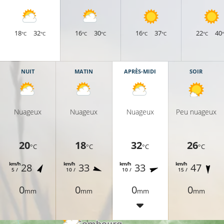
18
32
16
30
16
37
22
40
°C
°C
°C
°C
°C
°C
°C
NUIT
MATIN
APRÈS-MIDI
SOIR
Nuageux
Nuageux
Nuageux
Peu nuageux
20
18
32
26
°C
°C
°C
°C
km/h
km/h
km/h
km/h
28
33
33
47
5 /
10 /
10 /
15 /
25°C
0
0
0
0
mm
mm
mm
mm