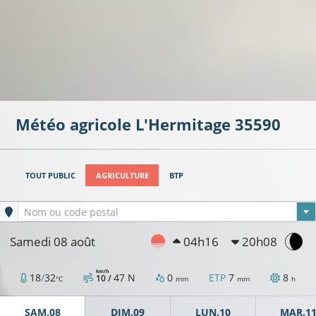
Météo agricole
L'Hermitage
35590
TOUT PUBLIC
AGRICULTURE
BTP
Ville sélectionnée
Nom ou code postal
Samedi 08 août
04h16
20h08
km/h
18
/
32
47
N
0
ETP
7
8
10 /
°C
mm
mm
h
SAM.08
DIM.09
LUN.10
MAR.1