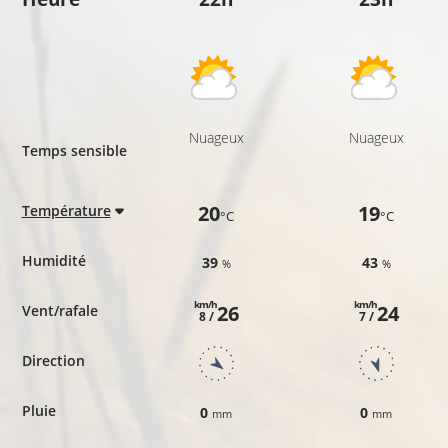
Nuageux
Nuageux
Temps sensible
20
19
Température
°C
°C
Humidité
39
43
%
%
km/h
km/h
26
24
Vent/rafale
8 /
7 /
Direction
Pluie
0
0
mm
mm