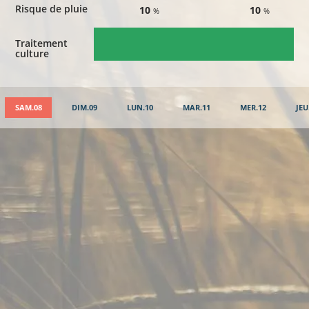
Risque de pluie
10
10
%
%
Traitement
culture
SAM.08
DIM.09
LUN.10
MAR.11
MER.12
JEU