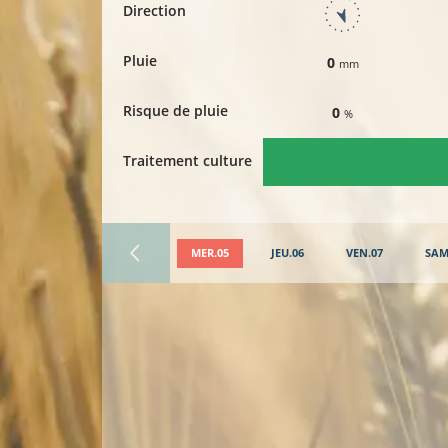
Direction
Pluie
0
mm
Risque de pluie
0
%
Traitement culture
MER.05
JEU.06
VEN.07
SAM