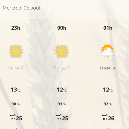
Mercredi 05 août
25°C
23h
00h
01h
Ciel voilé
Ciel voilé
Nuageux
13
12
12
°C
°C
°C
90
91
92
%
%
%
km/h
km/h
km/h
25
25
26
7 /
7 /
8 /