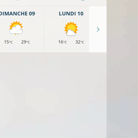
DIMANCHE 09
LUNDI 10
MARDI 11
15
29
16
32
18
33
°C
°C
°C
°C
°C
°