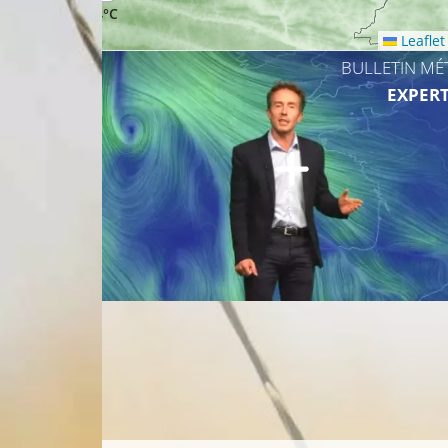
24°C
Leaflet
BULLETIN MÉ
EXPERT
25°C
25°C
25°C
24°C
23°C