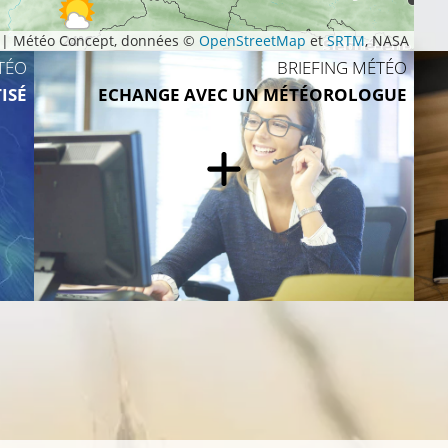
|
Météo Concept, données ©
24°C
OpenStreetMap
et
SRTM
, NASA
TÉO
BRIEFING MÉTÉO
ISÉ
ECHANGE AVEC UN MÉTÉOROLOGUE
25°C
26°C
26°C
26°C
26°C