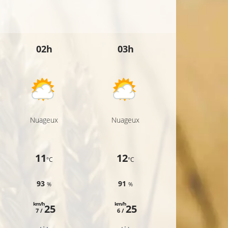
02h
03h
04h
Nuageux
Nuageux
Nuageux
11
12
13
°C
°C
°C
93
91
91
%
%
%
km/h
km/h
km/h
25
25
24
7 /
6 /
7 /