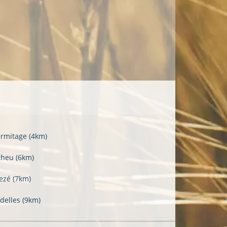
ermitage
(4km)
Rheu
(6km)
ezé
(7km)
delles
(9km)