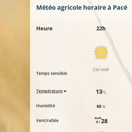
Météo agricole horaire à
Pacé
Heure
22h
Ciel voilé
Temps sensible
13
Température
°C
Humidité
88
%
km/h
28
Vent/rafale
9 /