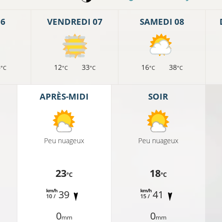
06
VENDREDI 07
SAMEDI 08
6
12
33
16
38
°C
°C
°C
°C
°C
APRÈS-MIDI
SOIR
Peu nuageux
Peu nuageux
23
18
°C
°C
km/h
km/h
39
41
10 /
15 /
0
0
mm
mm