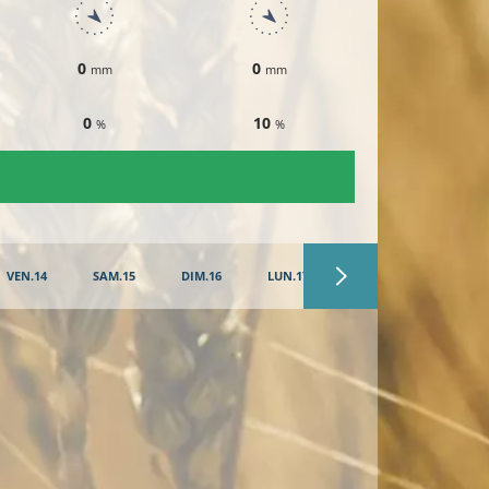
0
0
0
mm
mm
mm
0
10
10
%
%
%
VEN.14
SAM.15
DIM.16
LUN.17
MAR.18