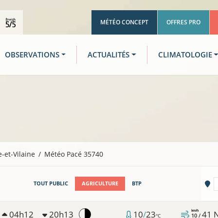
MÉTÉO CONCEPT
OFFRES PRO
OBSERVATIONS
ACTUALITÉS
CLIMATOLOGIE
le-et-Vilaine
Météo Pacé 35740
Vi
TOUT PUBLIC
AGRICULTURE
BTP
km/h
04h12
20h13
10
/
23
41
10 /
°C