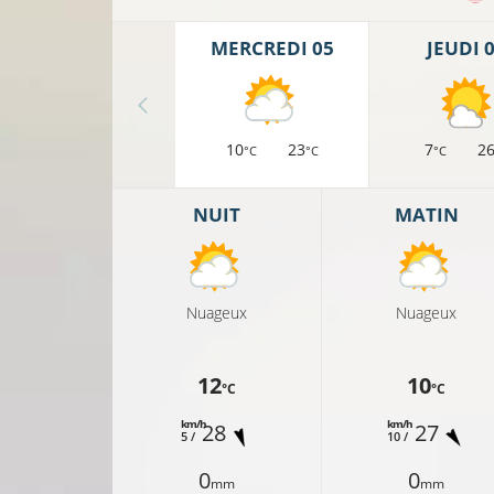
MERCREDI 05
JEUDI 
10
23
7
2
°C
°C
°C
NUIT
MATIN
Nuageux
Nuageux
12
10
°C
°C
km/h
km/h
28
27
5 /
10 /
0
0
mm
mm