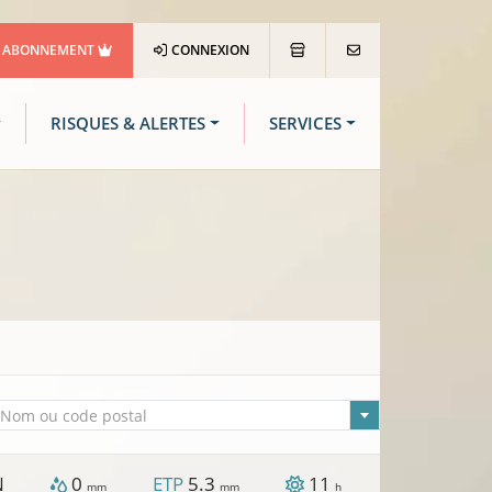
ABONNEMENT
CONNEXION
RISQUES & ALERTES
SERVICES
lle sélectionnée
Nom ou code postal
N
0
ETP
5.3
11
mm
mm
h