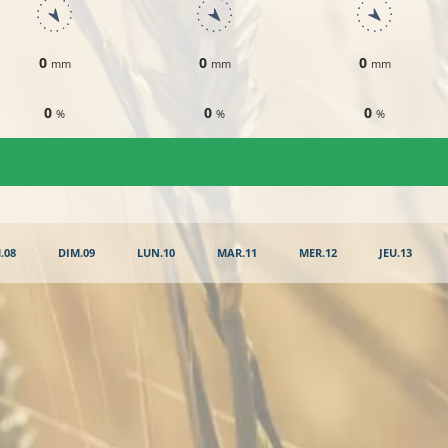
0
0
0
mm
mm
mm
0
0
0
%
%
%
.08
DIM.09
LUN.10
MAR.11
MER.12
JEU.13