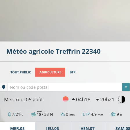
Météo agricole
Treffrin
22340
TOUT PUBLIC
AGRICULTURE
BTP
Ville sélectionnée
Nom ou code postal
Mercredi 05 août
04h18
20h21
km/h
7
/
21
38
N
0
ETP
4.9
9
10 /
°C
mm
mm
h
MER.05
JEU.06
VEN.07
SAM.0