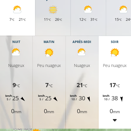
7
21
11
26
12
31
15
24
°C
°C
°C
°C
°C
°C
°C
NUIT
MATIN
APRÈS-MIDI
SOIR
Nuageux
Peu nuageux
Nuageux
Peu nuageux
9
7
21
17
°C
°C
°C
°C
km/h
km/h
km/h
km/h
25
25
30
38
5 /
5 /
10 /
10 /
0
0
0
0
mm
mm
mm
mm
16°C