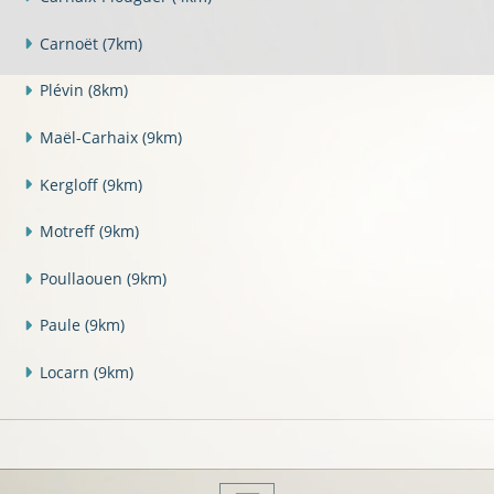
Carnoët
(7km)
Plévin
(8km)
Maël-Carhaix
(9km)
Kergloff
(9km)
Motreff
(9km)
Poullaouen
(9km)
Paule
(9km)
Locarn
(9km)