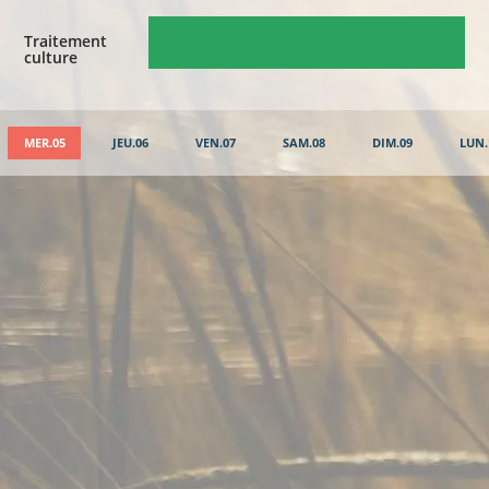
Traitement
culture
MER.05
JEU.06
VEN.07
SAM.08
DIM.09
LUN.