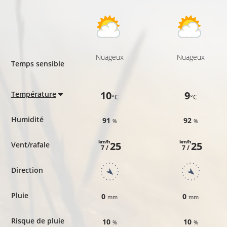
Nuageux
Nuageux
Temps sensible
10
9
Température
°C
°C
Humidité
91
92
%
%
km/h
km/h
25
25
Vent/rafale
7 /
7 /
Direction
Pluie
0
0
mm
mm
Risque de pluie
10
10
%
%