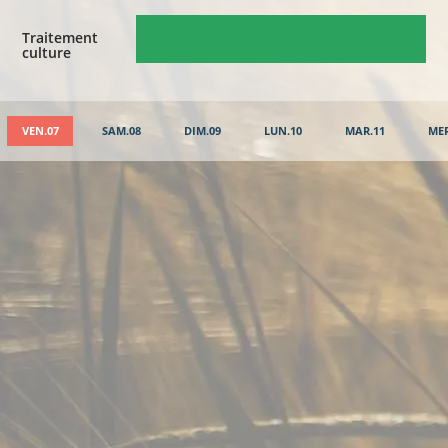
Traitement
culture
VEN.07
SAM.08
DIM.09
LUN.10
MAR.11
MER