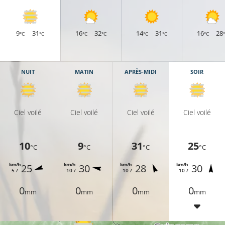
9
31
16
32
14
31
16
28
°C
°C
°C
°C
°C
°C
°C
NUIT
MATIN
APRÈS-MIDI
SOIR
Ciel voilé
Ciel voilé
Ciel voilé
Ciel voilé
10
9
31
25
°C
°C
°C
°C
km/h
km/h
km/h
km/h
25
30
28
30
5 /
10 /
10 /
10 /
0
0
0
0
mm
mm
mm
mm
22°C