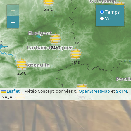
25°C
+
Temps
23°C
Vent
−
24°C
25°C
25°C
Leaflet
|
Météo Concept, données ©
OpenStreetMap
et
SRTM
,
NASA
25°C
25°C
22°C