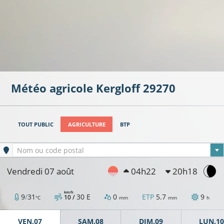
Météo agricole
Kergloff
29270
TOUT PUBLIC
AGRICULTURE
BTP
Ville sélectionnée
Nom ou code postal
Vendredi 07 août
04h22
20h18
km/h
9
/
31
30
E
0
ETP
5.7
9
10 /
°C
mm
mm
h
VEN.07
SAM.08
DIM.09
LUN.10