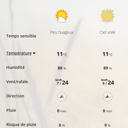
Peu nuageux
Ciel voilé
Temps sensible
11
11
Température
°C
°C
Humidité
88
89
%
%
km/h
km/h
24
24
Vent/rafale
7 /
6 /
Direction
Pluie
0
0
mm
mm
Risque de pluie
0
0
%
%