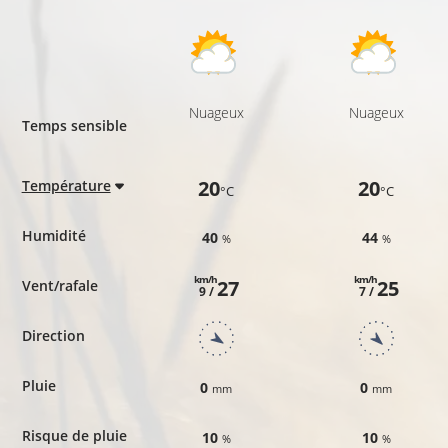
Nuageux
Nuageux
Temps sensible
20
20
Température
°C
°C
Humidité
40
44
%
%
km/h
km/h
27
25
Vent/rafale
9 /
7 /
Direction
Pluie
0
0
mm
mm
Risque de pluie
10
10
%
%