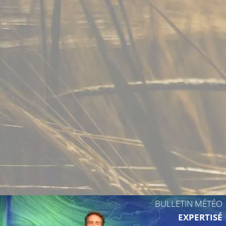
29°C
31°C
29°C
32°C
29°C
31°C
BULLETIN MÉTÉO
EXPERTISÉ