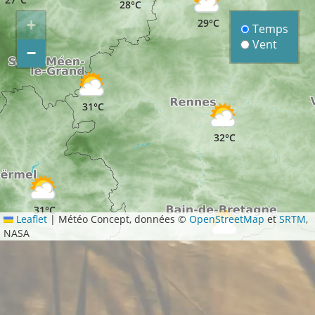
28°C
+
29°C
Temps
Vent
−
31°C
32°C
31°C
Leaflet
|
Météo Concept, données ©
OpenStreetMap
et
SRTM
,
NASA
32°C
31°C
31°C