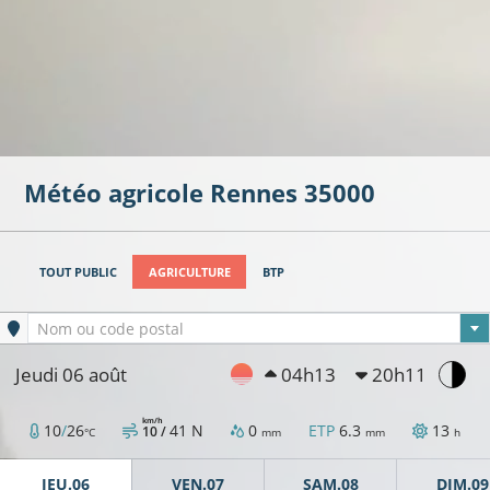
Météo agricole
Rennes
35000
TOUT PUBLIC
AGRICULTURE
BTP
Ville sélectionnée
Nom ou code postal
Jeudi 06 août
04h13
20h11
km/h
10
/
26
41
N
0
ETP
6.3
13
10 /
°C
mm
mm
h
JEU.06
VEN.07
SAM.08
DIM.09