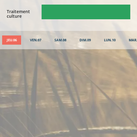
Traitement
culture
JEU.06
VEN.07
SAM.08
DIM.09
LUN.10
MAR