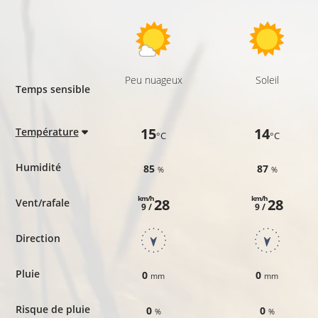
Peu nuageux
Soleil
Temps sensible
15
14
Température
°C
°C
Humidité
85
87
%
%
km/h
km/h
28
28
Vent/rafale
9 /
9 /
Direction
Pluie
0
0
mm
mm
Risque de pluie
0
0
%
%