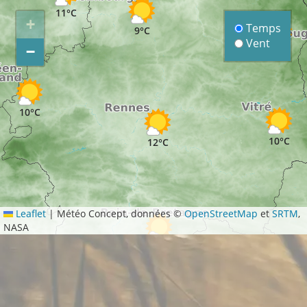
11°C
+
Temps
9°C
Vent
−
10°C
10°C
10°C
12°C
Leaflet
|
Météo Concept, données ©
OpenStreetMap
et
SRTM
,
NASA
11°C
11°C