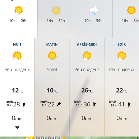
10
26
14
32
19
34
16
34
°C
°C
°C
°C
°C
°C
°C
NUIT
MATIN
APRÈS-MIDI
SOIR
Peu nuageux
Soleil
Peu nuageux
Peu nuageux
12
10
26
22
°C
°C
°C
°C
km/h
km/h
km/h
km/h
28
22
36
41
5 /
5 /
10 /
15 /
13°C
0
0
0
0
mm
mm
mm
mm