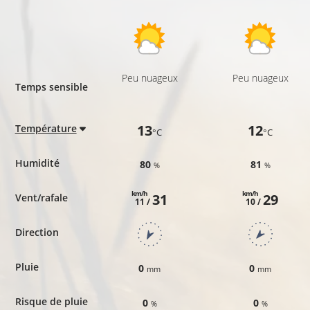
Peu nuageux
Peu nuageux
Temps sensible
13
12
Température
°C
°C
Humidité
80
81
%
%
km/h
km/h
31
29
Vent/rafale
11 /
10 /
Direction
Pluie
0
0
mm
mm
Risque de pluie
0
0
%
%