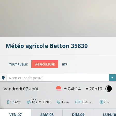
Météo agricole
Betton
35830
TOUT PUBLIC
AGRICULTURE
BTP
Ville sélectionnée
Nom ou code postal
Vendredi 07 août
04h14
20h10
km/h
9
/
32
35
ENE
0
ETP
6.4
8
10 /
°C
mm
mm
h
VEN.07
SAM.08
DIM.09
LUN.10