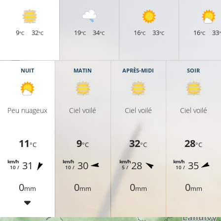
9
32
19
34
16
33
16
33
°C
°C
°C
°C
°C
°C
°C
NUIT
MATIN
APRÈS-MIDI
SOIR
Peu nuageux
Ciel voilé
Ciel voilé
Ciel voilé
11
9
32
28
°C
°C
°C
°C
km/h
km/h
km/h
km/h
31
30
28
35
10 /
10 /
5 /
10 /
0
0
0
0
mm
mm
mm
mm
13°C