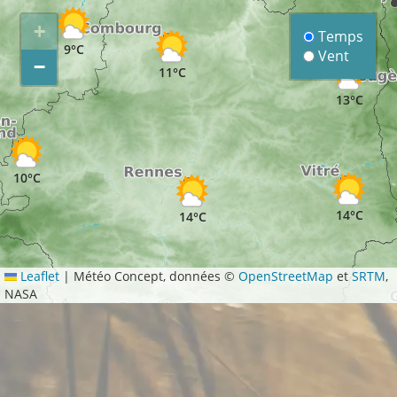
+
Temps
9°C
Vent
−
11°C
13°C
10°C
14°C
14°C
Leaflet
|
Météo Concept, données ©
OpenStreetMap
et
SRTM
,
NASA
12°C