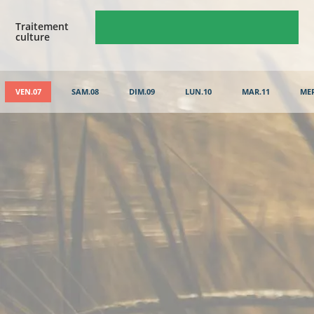
Traitement
culture
VEN.07
SAM.08
DIM.09
LUN.10
MAR.11
MER