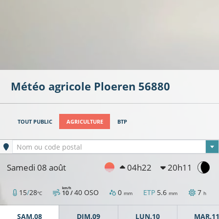
Météo agricole
Ploeren
56880
TOUT PUBLIC
AGRICULTURE
BTP
Ville sélectionnée
Nom ou code postal
Samedi 08 août
04h22
20h11
km/h
15
/
28
40
OSO
0
ETP
5.6
7
10 /
°C
mm
mm
h
SAM.08
DIM.09
LUN.10
MAR.1