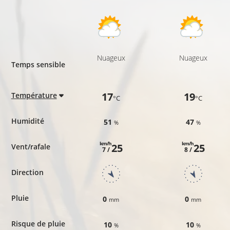
Nuageux
Nuageux
Temps sensible
17
19
Température
°C
°C
Humidité
51
47
%
%
km/h
km/h
25
25
Vent/rafale
7 /
8 /
Direction
Pluie
0
0
mm
mm
Risque de pluie
10
10
%
%