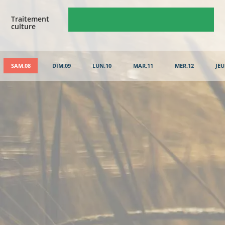
Traitement
culture
SAM.08
DIM.09
LUN.10
MAR.11
MER.12
JEU