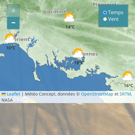
+
Temps
Vent
14°C
−
14°C
16°C
18°C
16°C
Leaflet
|
Météo Concept, données ©
OpenStreetMap
et
SRTM
,
NASA
18°C
17