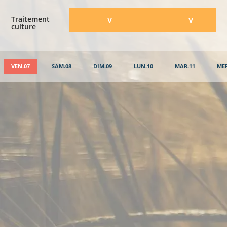
Traitement
​V
​V
culture
VEN.07
SAM.08
DIM.09
LUN.10
MAR.11
MER