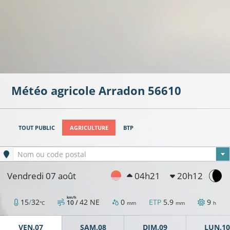
Météo agricole
Arradon
56610
TOUT PUBLIC
AGRICULTURE
BTP
Ville sélectionnée
Nom ou code postal
Vendredi 07 août
04h21
20h12
km/h
15
/
32
42
NE
0
ETP
5.9
9
10 /
°C
mm
mm
h
VEN.07
SAM.08
DIM.09
LUN.10