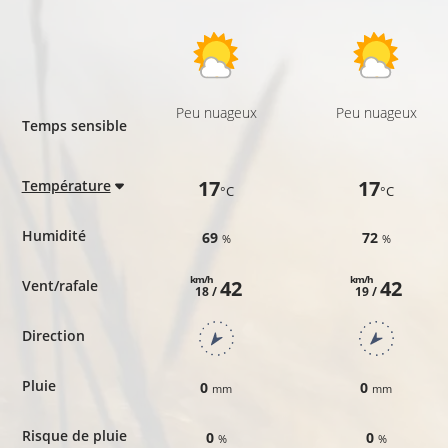
Peu nuageux
Peu nuageux
Temps sensible
17
17
Température
°C
°C
Humidité
69
72
%
%
km/h
km/h
42
42
Vent/rafale
18 /
19 /
Direction
Pluie
0
0
mm
mm
Risque de pluie
0
0
%
%