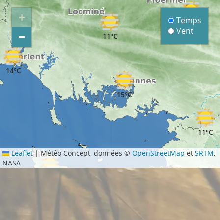
+
Temps
9°C
Vent
−
11°C
14°C
15°C
11°C
Leaflet
|
Météo Concept, données ©
OpenStreetMap
et
SRTM
,
NASA
15°C
11°