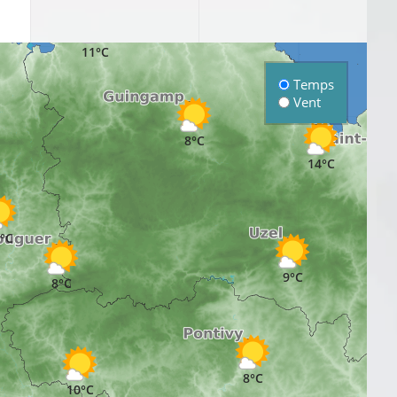
11°C
Temps
Vent
8°C
14°C
°C
9°C
8°C
8°C
10°C