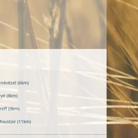
unévézel
(6km)
uyé
(8km)
reff
(9km)
Moustoir
(11km)