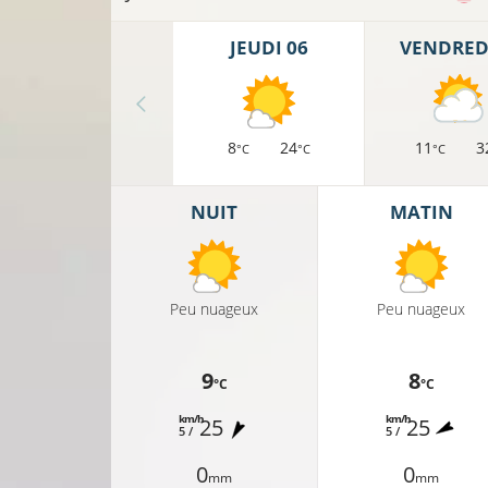
JEUDI 06
VENDREDI
8
24
11
3
°C
°C
°C
NUIT
MATIN
Peu nuageux
Peu nuageux
9
8
°C
°C
km/h
km/h
25
25
5 /
5 /
0
0
mm
mm