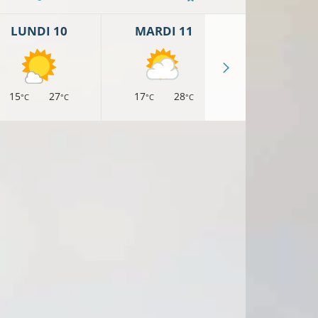
LUNDI 10
MARDI 11
MERCREDI 
15
27
17
28
17
26
°C
°C
°C
°C
°C
°