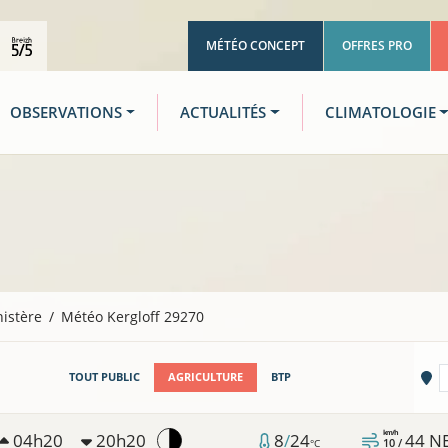
MÉTÉO CONCEPT
OFFRES PRO
OBSERVATIONS
ACTUALITÉS
CLIMATOLOGIE
nistère
Météo Kergloff 29270
Vi
TOUT PUBLIC
AGRICULTURE
BTP
km/h
04h20
20h20
8
/
24
44
N
10 /
°C