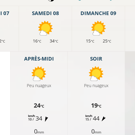
 07
SAMEDI 08
DIMANCHE 09
2
16
34
15
25
°C
°C
°C
°C
°C
APRÈS-MIDI
SOIR
Peu nuageux
Peu nuageux
24
19
°C
°C
km/h
km/h
34
44
10 /
15 /
0
0
mm
mm