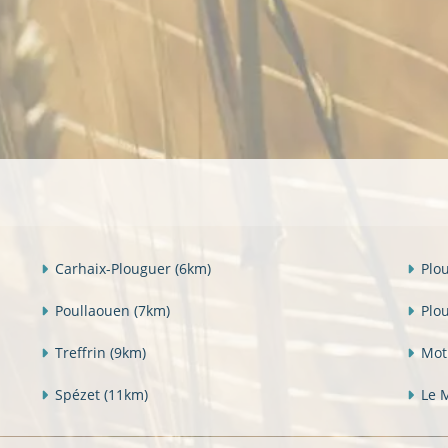
Carhaix-Plouguer
(6km)
Plo
Poullaouen
(7km)
Plo
Treffrin
(9km)
Mot
Spézet
(11km)
Le 