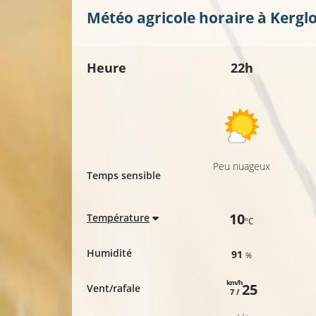
Météo agricole horaire à
Kerglo
Heure
22h
Peu nuageux
Temps sensible
10
Température
°C
Humidité
91
%
km/h
25
Vent/rafale
7 /