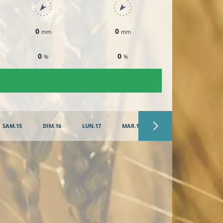
0
0
0
mm
mm
mm
0
0
0
%
%
%
SAM.15
DIM.16
LUN.17
MAR.18
MER.19