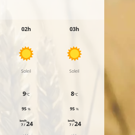
10°C
02h
03h
04h
10°C
Soleil
Soleil
Soleil
9
8
8
°C
°C
°C
95
95
94
%
%
%
km/h
km/h
km/h
24
24
24
7 /
7 /
7 /