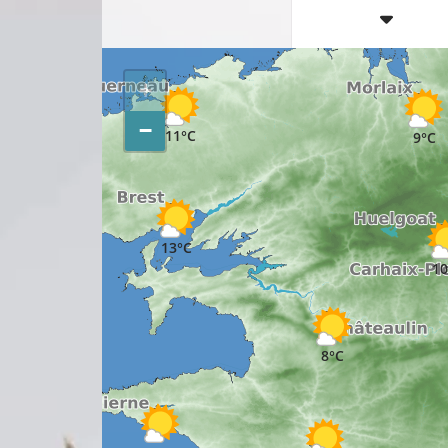
+
−
11°C
9°C
13°C
10
8°C