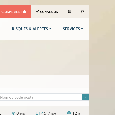
ABONNEMENT
CONNEXION
RISQUES & ALERTES
SERVICES
lle sélectionnée
Nom ou code postal
E
0
ETP
5.7
12
mm
mm
h