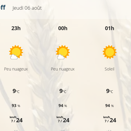
ff
Jeudi 06 août
23h
00h
01h
Peu nuageux
Peu nuageux
Soleil
9
9
9
°C
°C
°C
93
94
94
%
%
%
km/h
km/h
km/h
24
24
24
7 /
7 /
7 /