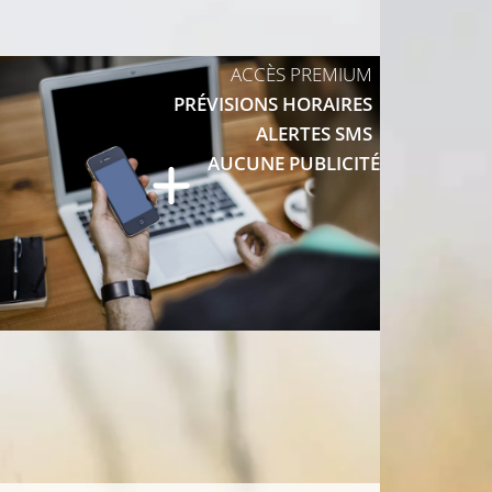
8°C
ACCÈS PREMIUM
PRÉVISIONS HORAIRES
9°C
ALERTES SMS
AUCUNE PUBLICITÉ
9°C
9°C
10°C
9°C
10°C
12°C