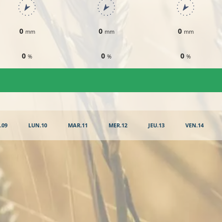
0
0
0
mm
mm
mm
0
0
0
%
%
%
.09
LUN.10
MAR.11
MER.12
JEU.13
VEN.14