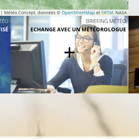
|
Météo Concept, données ©
OpenStreetMap
et
SRTM
, NASA
TÉO
BRIEFING MÉTÉO
9°C
ISÉ
ECHANGE AVEC UN MÉTÉOROLOGUE
13°C
13°C
14°C