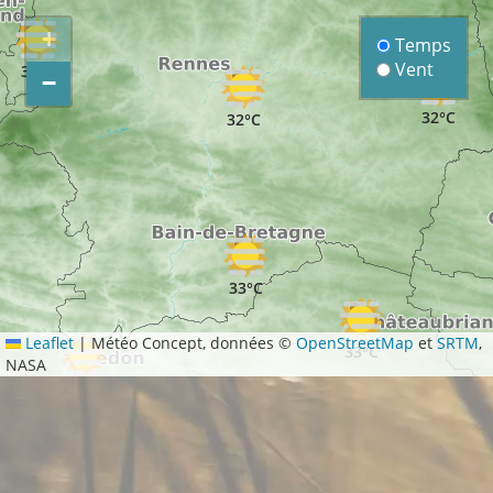
+
Temps
Vent
32°C
−
32°C
32°C
33°C
Leaflet
|
Météo Concept, données ©
OpenStreetMap
et
SRTM
,
33°C
NASA
33°C
°C