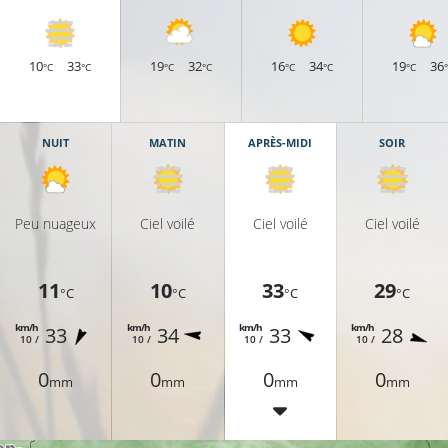
10
33
19
32
16
34
19
36
°C
°C
°C
°C
°C
°C
°C
NUIT
MATIN
APRÈS-MIDI
SOIR
Peu nuageux
Ciel voilé
Ciel voilé
Ciel voilé
31°C
11
10
33
29
°C
°C
°C
°C
km/h
km/h
km/h
km/h
33
34
33
28
10 /
10 /
10 /
10 /
32°C
0
0
0
0
mm
mm
mm
mm
32°C
32°C