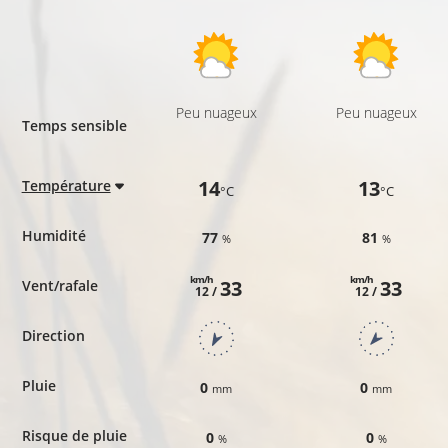
Peu nuageux
Peu nuageux
Temps sensible
14
13
Température
°C
°C
Humidité
77
81
%
%
km/h
km/h
33
33
Vent/rafale
12 /
12 /
Direction
Pluie
0
0
mm
mm
Risque de pluie
0
0
%
%