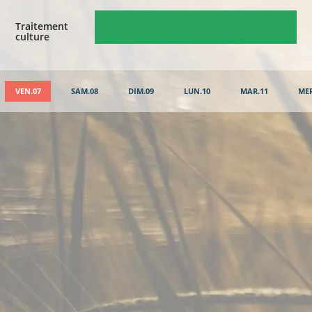
Traitement
culture
VEN.07
SAM.08
DIM.09
LUN.10
MAR.11
MER