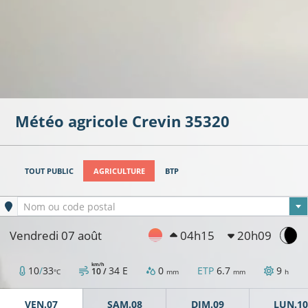
Météo agricole
Crevin
35320
TOUT PUBLIC
AGRICULTURE
BTP
Ville sélectionnée
Nom ou code postal
Vendredi 07 août
04h15
20h09
km/h
10
/
33
34
E
0
ETP
6.7
9
10 /
°C
mm
mm
h
VEN.07
SAM.08
DIM.09
LUN.10