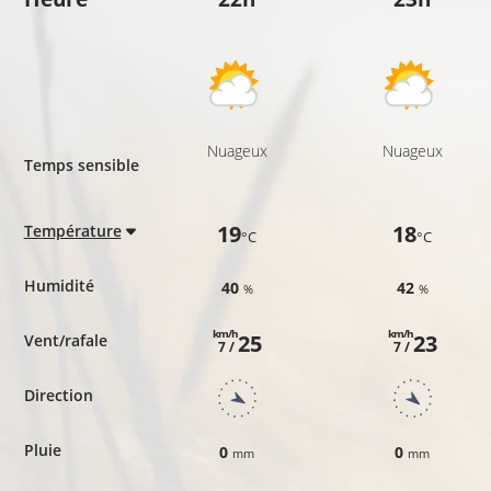
Nuageux
Nuageux
Temps sensible
19
18
Température
°C
°C
Humidité
40
42
%
%
km/h
km/h
25
23
Vent/rafale
7 /
7 /
Direction
Pluie
0
0
mm
mm