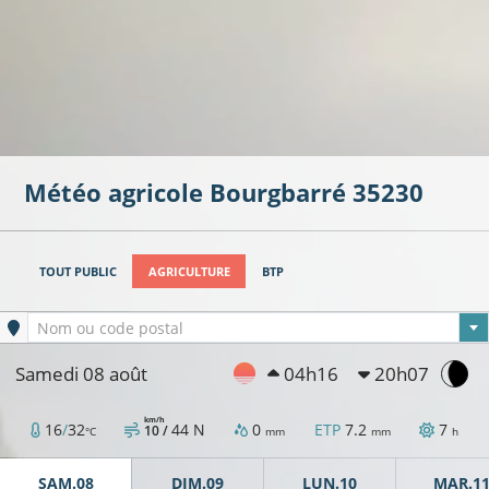
Météo agricole
Bourgbarré
35230
TOUT PUBLIC
AGRICULTURE
BTP
Ville sélectionnée
Nom ou code postal
Samedi 08 août
04h16
20h07
km/h
16
/
32
44
N
0
ETP
7.2
7
10 /
°C
mm
mm
h
SAM.08
DIM.09
LUN.10
MAR.1