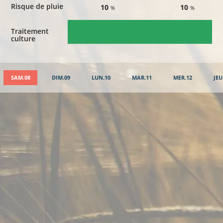
Risque de pluie
10
10
%
%
Traitement
culture
SAM.08
DIM.09
LUN.10
MAR.11
MER.12
JEU