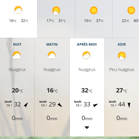
16
32
17
31
16
37
22
40
°C
°C
°C
°C
°C
°C
°C
NUIT
MATIN
APRÈS-MIDI
SOIR
Nuageux
Nuageux
Nuageux
Peu nuageux
20
16
32
27
°C
°C
°C
°C
25°C
km/h
km/h
km/h
km/h
32
29
33
44
10 /
10 /
10 /
15 /
0
0
0
0
mm
mm
mm
mm
28°C
29°C