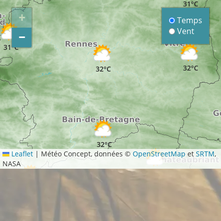
31°C
+
Temps
Vent
−
31°C
32°C
32°C
32°C
Leaflet
|
Météo Concept, données ©
OpenStreetMap
et
SRTM
,
NASA
32°C
31°C