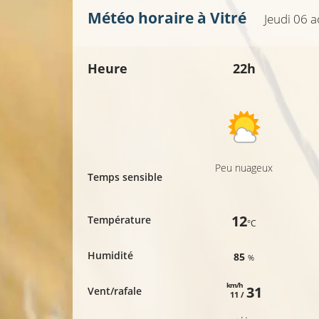
Météo horaire à
Vitré
10°C
Jeudi 06 a
Heure
22h
Peu nuageux
Temps sensible
12
Température
°C
Humidité
85
%
km/h
31
Vent/rafale
11 /