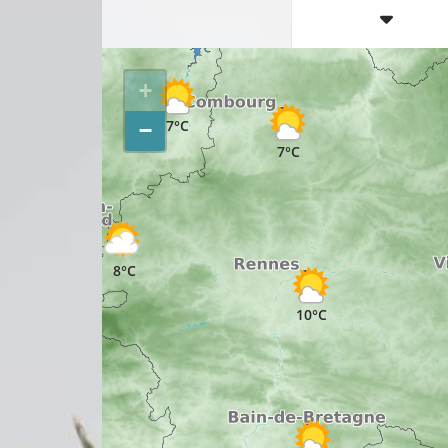
9°C
+
10°C
7°C
−
7°C
8°C
10°C
8°C