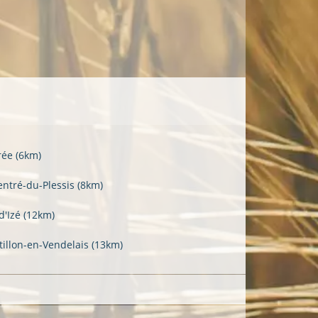
rée
(6km)
entré-du-Plessis
(8km)
d'Izé
(12km)
tillon-en-Vendelais
(13km)