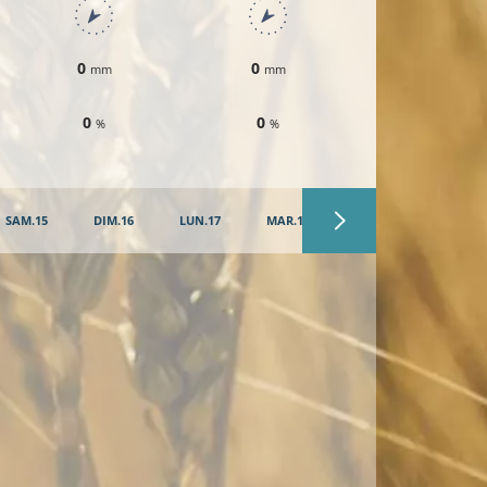
0
0
0
mm
mm
mm
0
0
0
%
%
%
SAM.15
DIM.16
LUN.17
MAR.18
MER.19