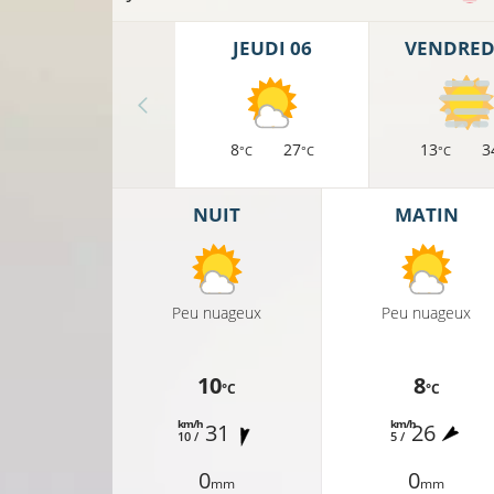
JEUDI 06
VENDREDI
8
27
13
3
°C
°C
°C
NUIT
MATIN
Peu nuageux
Peu nuageux
10
8
°C
°C
km/h
km/h
31
26
10 /
5 /
0
0
mm
mm