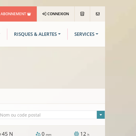
ABONNEMENT
CONNEXION
RISQUES & ALERTES
SERVICES
lle sélectionnée
Nom ou code postal
45
N
0
12
 /
mm
h