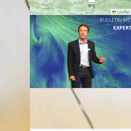
9°C
Leaflet
BULLETIN MÉ
9°C
EXPERT
9°C
10°C
9°C
10°C
12°C
10°C