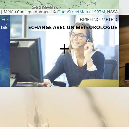
|
Météo Concept, données ©
OpenStreetMap
et
SRTM
, NASA
TÉO
BRIEFING MÉTÉO
ISÉ
ECHANGE AVEC UN MÉTÉOROLOGUE
8°C
11°C