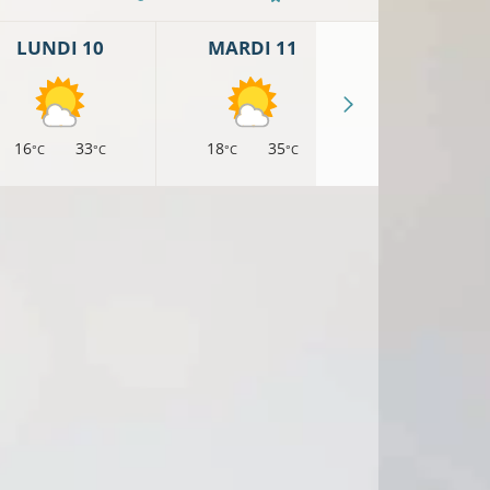
LUNDI 10
MARDI 11
MERCREDI 
16
33
18
35
17
32
°C
°C
°C
°C
°C
°