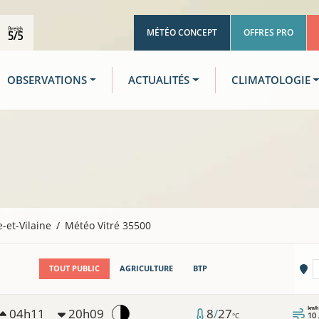
MÉTÉO CONCEPT
OFFRES PRO
OBSERVATIONS
ACTUALITÉS
CLIMATOLOGIE
le-et-Vilaine
Météo Vitré 35500
Vi
TOUT PUBLIC
AGRICULTURE
BTP
km/h
04h11
20h09
8
/
27
10
°C