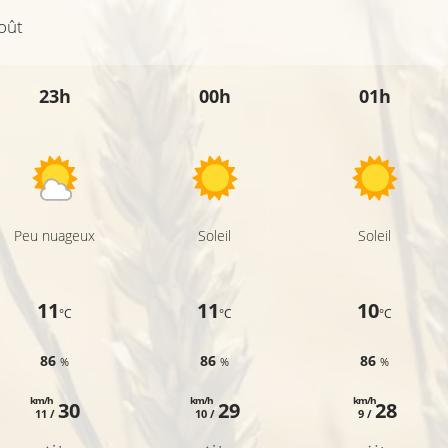
oût
23h
00h
01h
Peu nuageux
Soleil
Soleil
11
11
10
°C
°C
°C
86
86
86
%
%
%
km/h
km/h
km/h
30
29
28
11 /
10 /
9 /