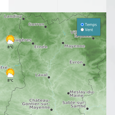
Temps
Vent
8°C
8°C