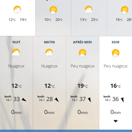
12
19
10
20
13
25
16
28
°C
°C
°C
°C
°C
°C
°C
NUIT
MATIN
APRÈS-MIDI
SOIR
Nuageux
Nuageux
Peu nuageux
Peu nuageux
12
12
19
16
°C
°C
°C
°C
km/h
km/h
km/h
km/h
33
28
37
36
10 /
10 /
15 /
10 /
0
0
0
0
mm
mm
mm
mm