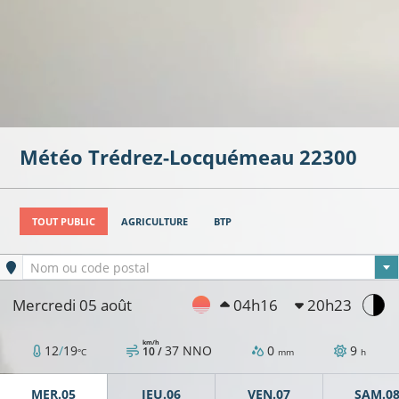
Météo
Trédrez-Locquémeau
22300
TOUT PUBLIC
AGRICULTURE
BTP
Ville sélectionnée
Nom ou code postal
Mercredi 05 août
04h16
20h23
km/h
12
/
19
37
NNO
0
9
10 /
°C
mm
h
MER.05
JEU.06
VEN.07
SAM.0