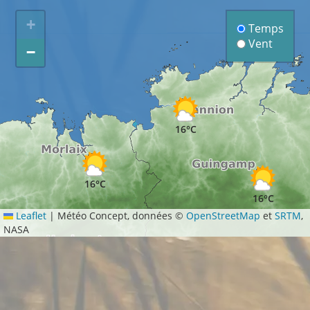
+
Temps
Vent
−
16°C
16°C
16°C
Leaflet
|
Météo Concept, données ©
OpenStreetMap
et
SRTM
,
NASA
16°C
17°C