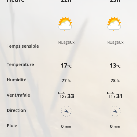
Nuageux
Nuageux
Temps sensible
17
13
Température
°C
°C
Humidité
77
78
%
%
km/h
km/h
33
31
Vent/rafale
12 /
11 /
Direction
Pluie
0
0
mm
mm