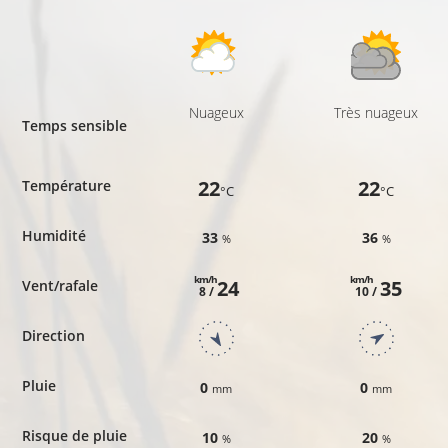
Nuageux
Très nuageux
Temps sensible
22
22
Température
°C
°C
Humidité
33
36
%
%
km/h
km/h
24
35
Vent/rafale
8 /
10 /
Direction
Pluie
0
0
mm
mm
Risque de pluie
10
20
%
%