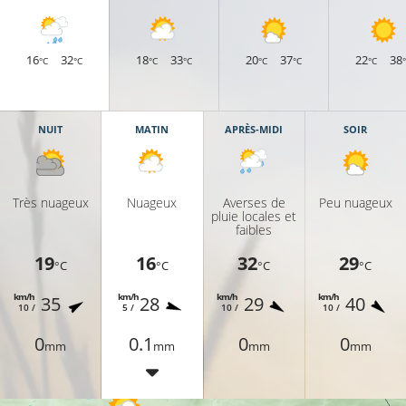
16
32
18
33
20
37
22
38
°C
°C
°C
°C
°C
°C
°C
17°C
20°C
NUIT
MATIN
APRÈS-MIDI
SOIR
Très nuageux
Nuageux
Averses de
Peu nuageux
pluie locales et
faibles
16°C
19
16
32
29
°C
°C
°C
°C
km/h
km/h
km/h
km/h
35
28
29
40
10 /
5 /
10 /
10 /
18°C
0
0.1
0
0
16°C
mm
mm
mm
mm