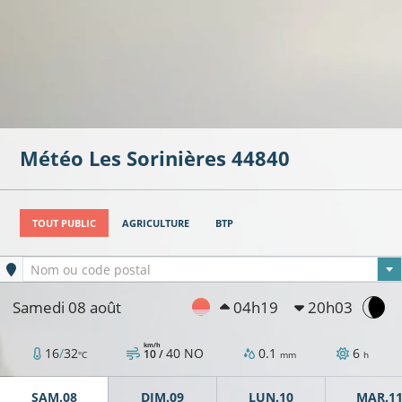
Météo
Les Sorinières
44840
TOUT PUBLIC
AGRICULTURE
BTP
16°C
Ville sélectionnée
Nom ou code postal
Samedi 08 août
04h19
20h03
km/h
16°C
16
/
32
40
NO
0.1
6
10 /
°C
mm
h
16°C
SAM.08
DIM.09
LUN.10
MAR.1
16°C