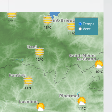
11°C
Temps
15°C
Vent
11°C
1
12°C
10°C
11°C
11°C