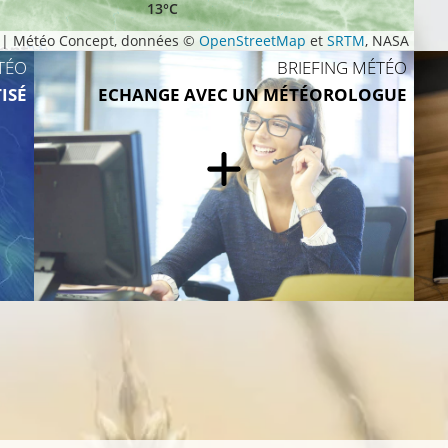
13°C
|
Météo Concept, données ©
OpenStreetMap
et
SRTM
, NASA
TÉO
BRIEFING MÉTÉO
ISÉ
ECHANGE AVEC UN MÉTÉOROLOGUE
12°
16°C
13°C
16°C
13°C
16