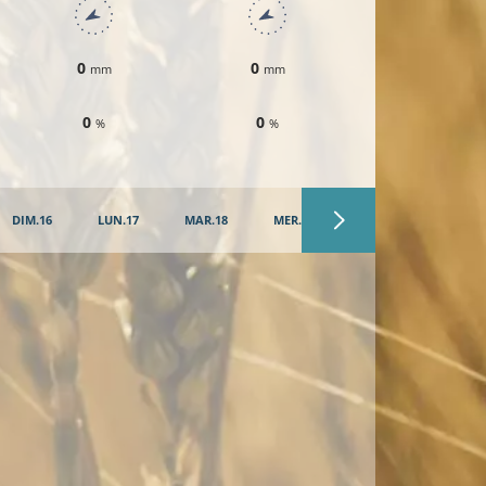
0
0
0
mm
mm
mm
0
0
0
%
%
%
DIM.16
LUN.17
MAR.18
MER.19
JEU.20