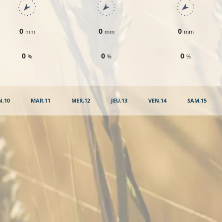
0
0
0
mm
mm
mm
0
0
0
%
%
%
N.10
MAR.11
MER.12
JEU.13
VEN.14
SAM.15