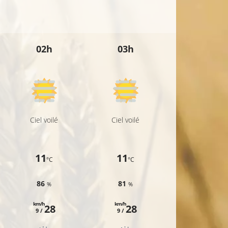
15°C
02h
03h
04h
Ciel voilé
Ciel voilé
Ciel voilé
11
11
11
°C
°C
°C
86
81
79
%
%
%
km/h
km/h
km/h
28
28
28
9 /
9 /
9 /