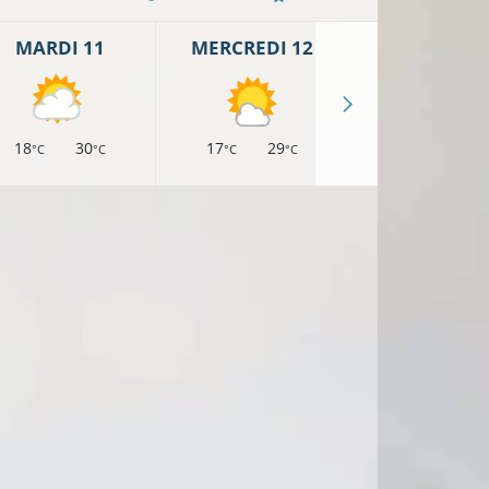
MARDI 11
MERCREDI 12
JEUDI 13
18
30
17
29
16
26
°C
°C
°C
°C
°C
°