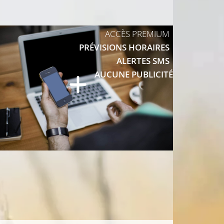
12°C
ACCÈS PREMIUM
PRÉVISIONS HORAIRES
14°C
ALERTES SMS
C
AUCUNE PUBLICITÉ
13°C
13°C
17°C
°C
16°C