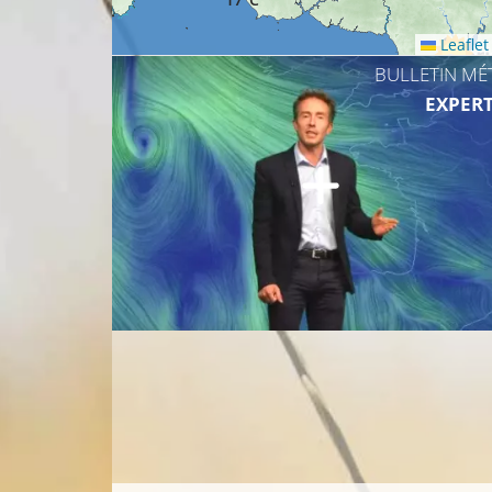
Leaflet
BULLETIN MÉ
16°C
EXPERT