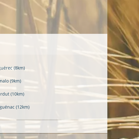
guérec
(8km)
malo
(9km)
ërdut
(10km)
guénac
(12km)