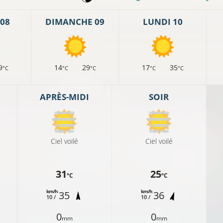
08
DIMANCHE 09
LUNDI 10
9
14
29
17
35
°C
°C
°C
°C
°C
APRÈS-MIDI
SOIR
Ciel voilé
Ciel voilé
31
25
°C
°C
km/h
km/h
35
36
10 /
10 /
0
0
mm
mm