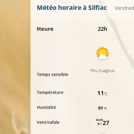
Météo horaire à
Silfiac
Vendred
Heure
22h
Peu nuageux
Temps sensible
11
Température
°C
Humidité
89
%
km/h
27
Vent/rafale
9 /