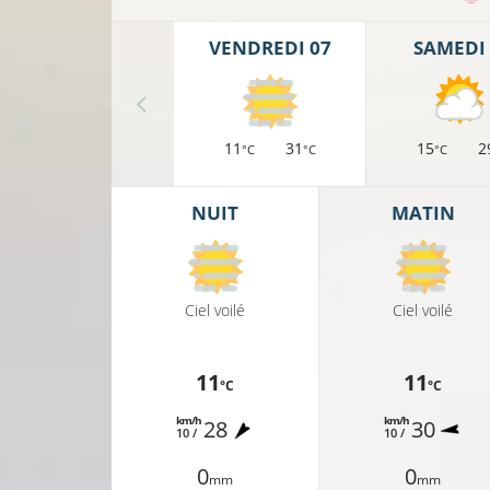
VENDREDI 07
SAMEDI 
11
31
15
2
°C
°C
°C
NUIT
MATIN
Ciel voilé
Ciel voilé
11
11
°C
°C
km/h
km/h
28
30
10 /
10 /
0
13°C
0
mm
mm