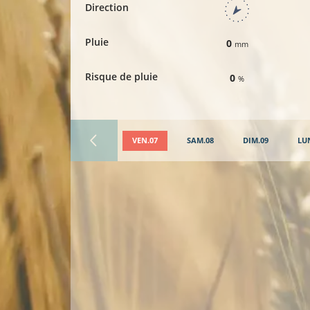
Direction
Pluie
0
mm
Risque de pluie
0
%
VEN.07
SAM.08
DIM.09
LU