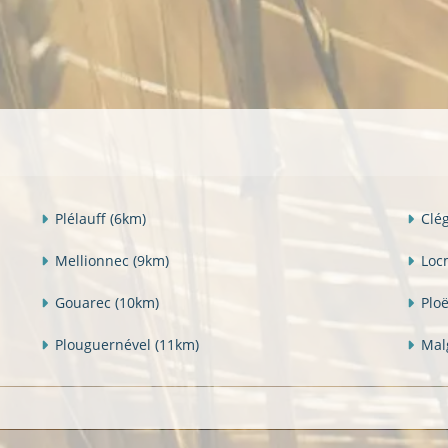
Plélauff
(6km)
Clé
Mellionnec
(9km)
Loc
Gouarec
(10km)
Plo
Plouguernével
(11km)
Mal