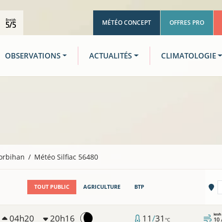
MÉTÉO CONCEPT
OFFRES PRO
OBSERVATIONS
ACTUALITÉS
CLIMATOLOGIE
orbihan
Météo Silfiac 56480
Vi
TOUT PUBLIC
AGRICULTURE
BTP
km/h
04h20
20h16
11
/
31
10 
°C