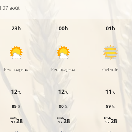
i 07 août
23h
00h
01h
Peu nuageux
Peu nuageux
Ciel voilé
12
12
11
°C
°C
°C
89
90
89
%
%
%
km/h
km/h
km/h
28
28
28
9 /
9 /
9 /