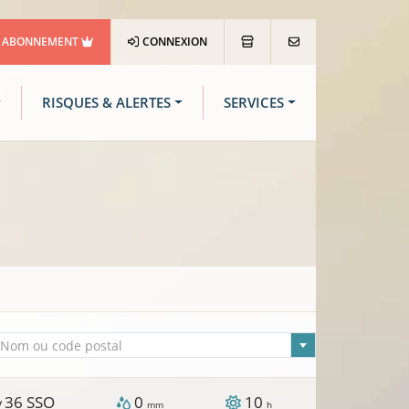
ABONNEMENT
CONNEXION
RISQUES & ALERTES
SERVICES
lle sélectionnée
Nom ou code postal
36
SSO
0
10
/
mm
h