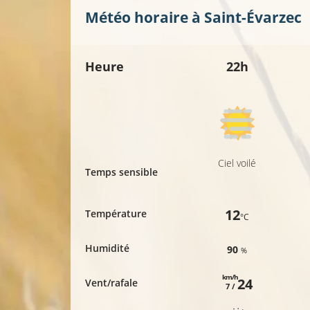
Météo horaire à
Saint-Évarzec
Heure
22h
Ciel voilé
Temps sensible
12
Température
°C
Humidité
90
%
km/h
24
Vent/rafale
7 /