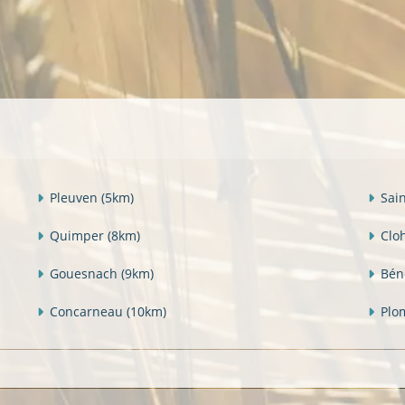
Pleuven
(5km)
Sai
Quimper
(8km)
Clo
Gouesnach
(9km)
Bén
Concarneau
(10km)
Plo