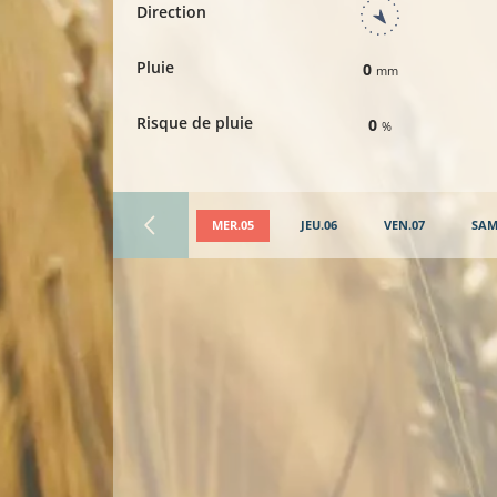
Direction
Pluie
0
mm
Risque de pluie
0
%
MER.05
JEU.06
VEN.07
SAM