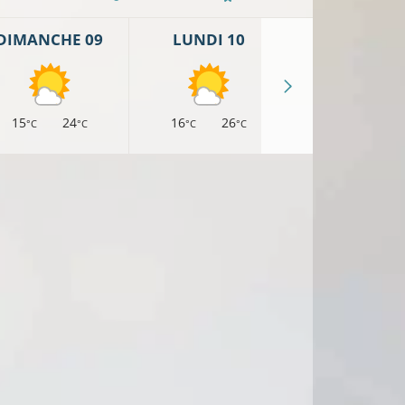
DIMANCHE 09
LUNDI 10
MARDI 11
15
24
16
26
18
26
°C
°C
°C
°C
°C
°
16°C