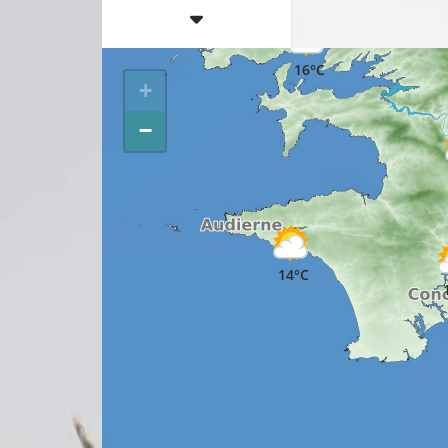
17°C
16°C
+
−
14°C