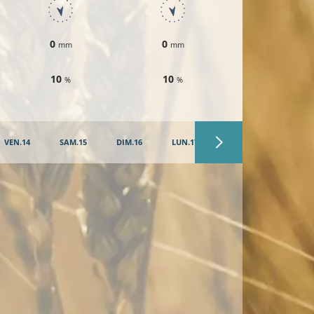
0
0
0
mm
mm
mm
10
10
10
%
%
%
VEN.14
SAM.15
DIM.16
LUN.17
MAR.18