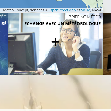
|
Météo Concept, données ©
OpenStreetMap
et
SRTM
, NASA
TÉO
BRIEFING MÉTÉO
ISÉ
ECHANGE AVEC UN MÉTÉOROLOGUE
14°C