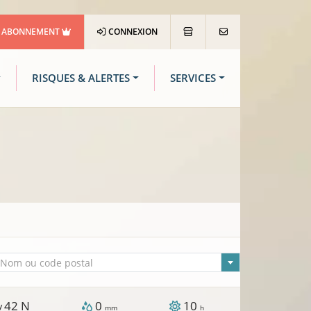
ABONNEMENT
CONNEXION
RISQUES & ALERTES
SERVICES
lle sélectionnée
Nom ou code postal
42
N
0
10
 /
mm
h