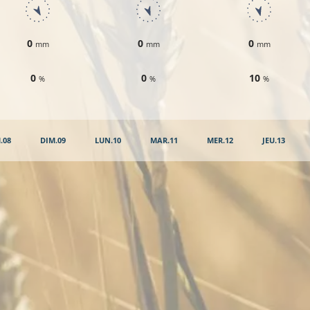
0
0
0
mm
mm
mm
0
0
10
%
%
%
.08
DIM.09
LUN.10
MAR.11
MER.12
JEU.13