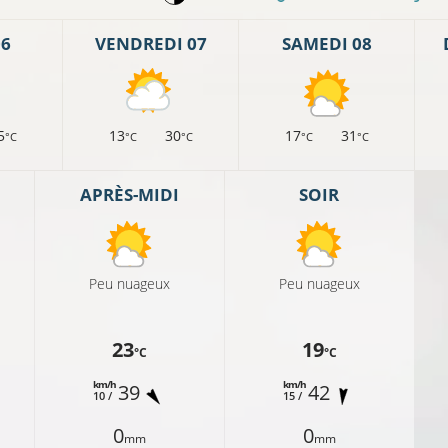
06
VENDREDI 07
SAMEDI 08
5
13
30
17
31
°C
°C
°C
°C
°C
APRÈS-MIDI
SOIR
Peu nuageux
Peu nuageux
14°C
23
19
°C
°C
km/h
km/h
39
42
10 /
15 /
12°C
11°C
0
0
mm
mm