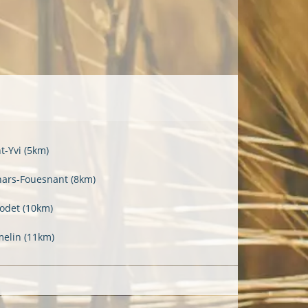
nt-Yvi
(5km)
hars-Fouesnant
(8km)
odet
(10km)
melin
(11km)