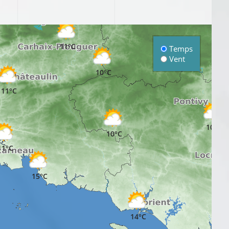
11°C
Temps
Vent
10°C
11°C
10°C
10°C
11°C
15°C
14°C