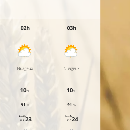
02h
03h
04h
Nuageux
Nuageux
Nuageux
10
10
10
°C
°C
°C
91
91
90
%
%
%
km/h
km/h
km/h
23
24
23
6 /
7 /
6 /