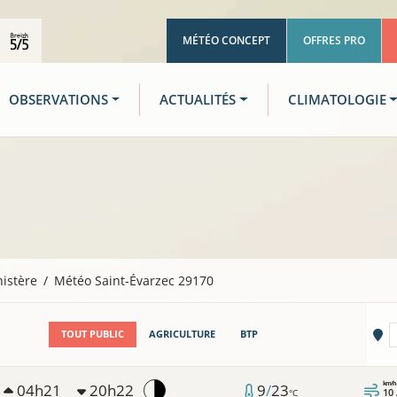
MÉTÉO CONCEPT
OFFRES PRO
OBSERVATIONS
ACTUALITÉS
CLIMATOLOGIE
nistère
Météo Saint-Évarzec 29170
Vi
TOUT PUBLIC
AGRICULTURE
BTP
km/h
04h21
20h22
9
/
23
10
°C