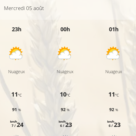
Mercredi 05 août
23h
00h
01h
Nuageux
Nuageux
Nuageux
11
10
11
°C
°C
°C
91
92
92
%
%
%
km/h
km/h
km/h
24
23
23
7 /
6 /
6 /