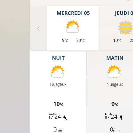
MERCREDI 05
JEUDI 
9
23
10
2
°C
°C
°C
NUIT
MATIN
Nuageux
Nuageux
10
9
°C
°C
km/h
km/h
24
24
5 /
5 /
16°C
0
0
mm
mm