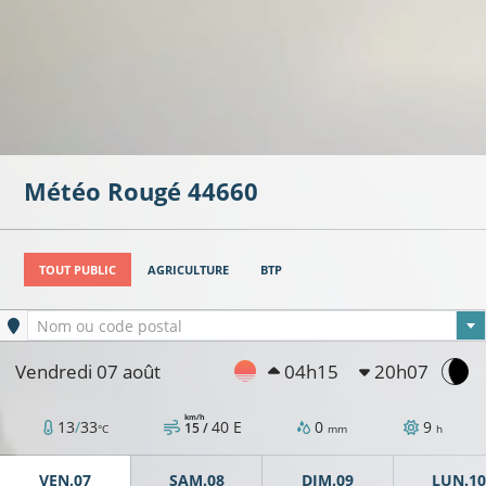
Météo
Rougé
44660
TOUT PUBLIC
AGRICULTURE
BTP
Ville sélectionnée
Nom ou code postal
Vendredi 07 août
04h15
20h07
km/h
13
/
33
40
E
0
9
15 /
°C
mm
h
VEN.07
SAM.08
DIM.09
LUN.10