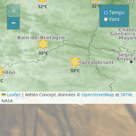
32°C
32°C
+
Temps
Vent
−
33°C
33°C
°C
Leaflet
|
Météo Concept, données ©
OpenStreetMap
et
SRTM
,
NASA
34°C
34°C