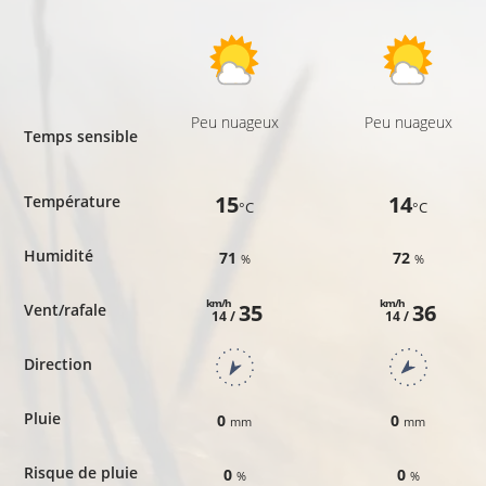
Peu nuageux
Peu nuageux
Temps sensible
15
14
Température
°C
°C
Humidité
71
72
%
%
km/h
km/h
35
36
Vent/rafale
14 /
14 /
Direction
Pluie
0
0
mm
mm
Risque de pluie
0
0
%
%