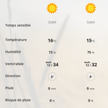
Soleil
Soleil
Temps sensible
16
15
Température
°C
°C
Humidité
73
75
%
%
km/h
km/h
34
32
Vent/rafale
13 /
12 /
Direction
Pluie
0
0
mm
mm
Risque de pluie
0
0
%
%