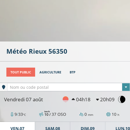
Météo
Rieux
56350
TOUT PUBLIC
AGRICULTURE
BTP
Ville sélectionnée
Nom ou code postal
Vendredi 07 août
04h18
20h09
km/h
9
/
33
37
OSO
0
10
10 /
°C
mm
h
VEN.07
SAM.08
DIM.09
LUN.10