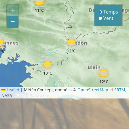
+
11°C
Temps
Vent
−
12°C
12°C
°C
13°C
12°C
Leaflet
|
Météo Concept, données ©
OpenStreetMap
et
SRTM
,
NASA
13°C
16°