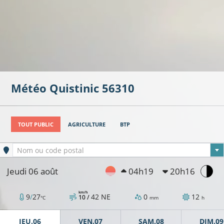
Météo
Quistinic
56310
TOUT PUBLIC
AGRICULTURE
BTP
Ville sélectionnée
Nom ou code postal
Jeudi 06 août
04h19
20h16
km/h
9
/
27
42
NE
0
12
10 /
°C
mm
h
JEU.06
VEN.07
SAM.08
DIM.09