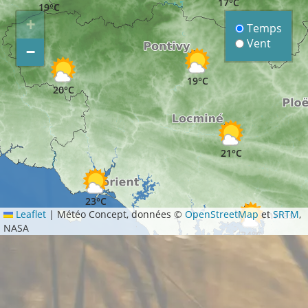
17°C
19°C
+
Temps
Vent
−
19°C
20°C
21°C
23°C
Leaflet
|
Météo Concept, données ©
OpenStreetMap
et
SRTM
,
NASA
24°C