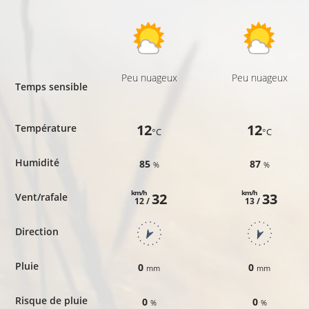
Peu nuageux
Peu nuageux
Temps sensible
12
12
Température
°C
°C
Humidité
85
87
%
%
km/h
km/h
32
33
Vent/rafale
12 /
13 /
Direction
Pluie
0
0
mm
mm
Risque de pluie
0
0
%
%