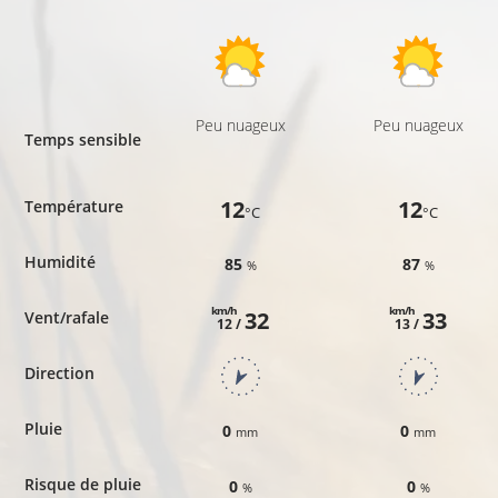
Peu nuageux
Peu nuageux
Temps sensible
12
12
Température
°C
°C
Humidité
85
87
%
%
km/h
km/h
32
33
Vent/rafale
12 /
13 /
Direction
Pluie
0
0
mm
mm
Risque de pluie
0
0
%
%