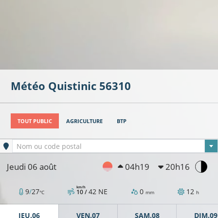
Météo
Quistinic
56310
TOUT PUBLIC
AGRICULTURE
BTP
Ville sélectionnée
Nom ou code postal
Jeudi 06 août
04h19
20h16
km/h
9
/
27
42
NE
0
12
10 /
°C
mm
h
JEU.06
VEN.07
SAM.08
DIM.09