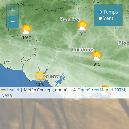
9°C
8°C
+
Temps
Vent
−
8°C
10°C
9°C
13°C
Leaflet
|
Météo Concept, données ©
OpenStreetMap
et
SRTM
,
NASA
13°C