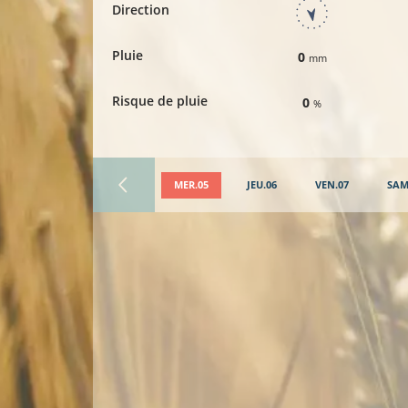
Direction
Pluie
0
mm
Risque de pluie
0
%
MER.05
JEU.06
VEN.07
SAM