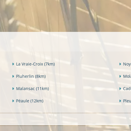
La Vraie-Croix
(7km)
Noy
Pluherlin
(8km)
Mol
Malansac
(11km)
Ca
Péaule
(12km)
Ple