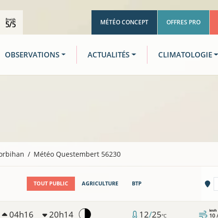
MÉTÉO CONCEPT
OFFRES PRO
OBSERVATIONS
ACTUALITÉS
CLIMATOLOGIE
orbihan
Météo Questembert 56230
Vi
TOUT PUBLIC
AGRICULTURE
BTP
km/h
04h16
20h14
12
/
25
10 
°C