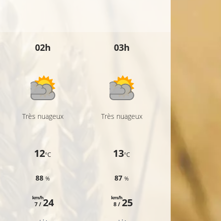
02h
03h
04h
Très nuageux
Très nuageux
Très nuageu
12
13
12
°C
°C
°C
88
87
88
%
%
%
km/h
km/h
km/h
24
25
24
7 /
8 /
6 /