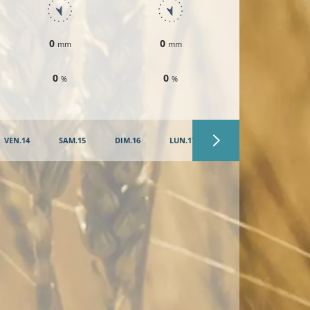
0
0
0
mm
mm
mm
0
0
0
%
%
%
VEN.14
SAM.15
DIM.16
LUN.17
MAR.18