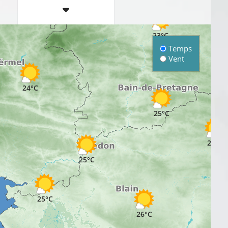
22°C
23°C
Temps
Vent
24°C
25°C
25°C
25°C
25°C
26°C