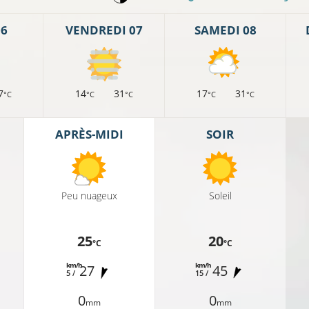
06
VENDREDI 07
SAMEDI 08
7
14
31
17
31
°C
°C
°C
°C
°C
APRÈS-MIDI
SOIR
19°C
Peu nuageux
Soleil
20°C
21°C
25
20
°C
°C
21°C
km/h
km/h
27
45
5 /
15 /
0
0
mm
mm