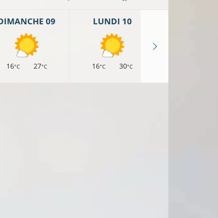
DIMANCHE 09
LUNDI 10
MARDI 11
16
27
16
30
18
30
°C
°C
°C
°C
°C
°
22°C