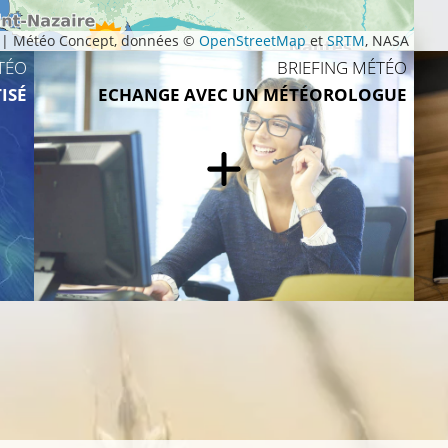
|
Météo Concept, données ©
OpenStreetMap
et
SRTM
, NASA
TÉO
BRIEFING MÉTÉO
24°C
ISÉ
ECHANGE AVEC UN MÉTÉOROLOGUE
26°C
23°C
25°C