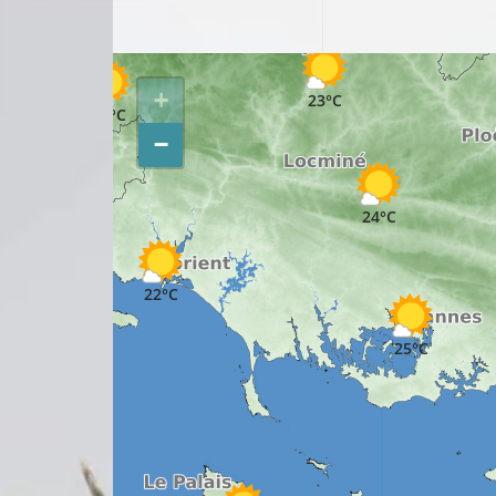
+
23°C
23°C
−
24°C
22°C
25°C