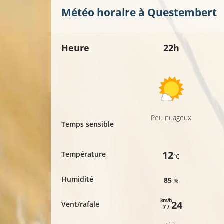
Météo horaire à
Questembert
Heure
22h
Peu nuageux
Temps sensible
12
Température
°C
Humidité
85
%
km/h
24
Vent/rafale
7 /