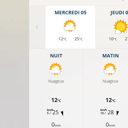
MERCREDI 05
JEUDI 
12
25
10
2
°C
°C
°C
19°C
NUIT
MATIN
20°C
Nuageux
Nuageux
19°C
12
12
°C
°C
0°C
km/h
km/h
25
28
5 /
10 /
21°C
22°C
0
0
mm
mm