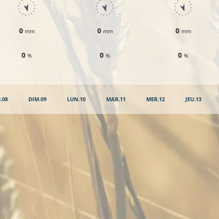
0
0
0
mm
mm
mm
0
0
0
%
%
%
.08
DIM.09
LUN.10
MAR.11
MER.12
JEU.13