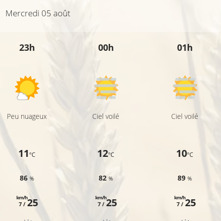
Mercredi 05 août
23h
00h
01h
Peu nuageux
Ciel voilé
Ciel voilé
11
12
10
°C
°C
°C
86
82
89
%
%
%
km/h
km/h
km/h
25
25
25
7 /
7 /
7 /