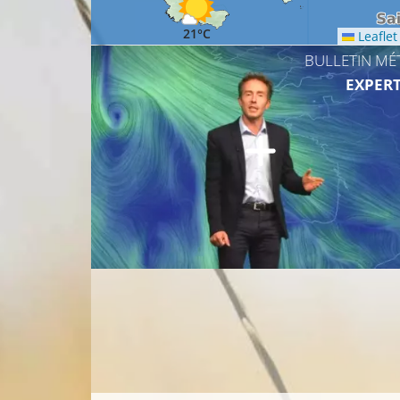
21°C
Leaflet
BULLETIN MÉ
EXPERT