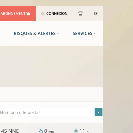
ABONNEMENT
CONNEXION
RISQUES & ALERTES
SERVICES
lle sélectionnée
Nom ou code postal
45
NNE
0
11
/
mm
h