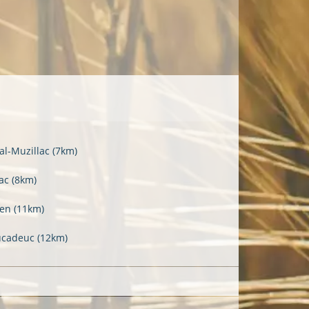
al-Muzillac
(7km)
ac
(8km)
den
(11km)
ucadeuc
(12km)