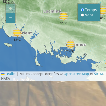
12°C
+
Temps
Vent
−
8°C
11°C
13°C
14°C
Leaflet
|
Météo Concept, données ©
OpenStreetMap
et
SRTM
,
NASA
15°C