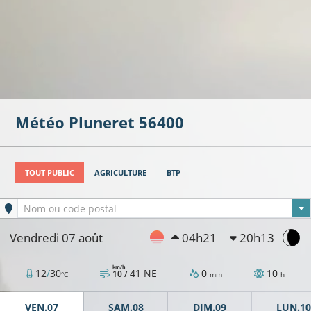
Météo
Pluneret
56400
TOUT PUBLIC
AGRICULTURE
BTP
Ville sélectionnée
Nom ou code postal
Vendredi 07 août
04h21
20h13
km/h
12
/
30
41
NE
0
10
10 /
°C
mm
h
VEN.07
SAM.08
DIM.09
LUN.10