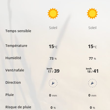
Soleil
Soleil
Temps sensible
15
15
Température
°C
°C
Humidité
73
77
%
%
km/h
km/h
39
41
Vent/rafale
17 /
18 /
Direction
Pluie
0
0
mm
mm
Risque de pluie
0
0
%
%