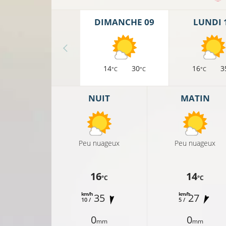
DIMANCHE 09
LUNDI 
14
30
16
3
°C
°C
°C
NUIT
MATIN
18°C
Peu nuageux
Peu nuageux
18°C
19°C
16
14
°C
°C
km/h
km/h
35
27
10 /
5 /
20°C
0
0
mm
mm