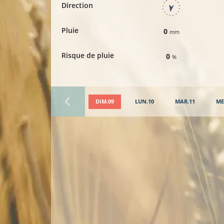
Direction
Pluie
0
mm
Risque de pluie
0
%
DIM.09
LUN.10
MAR.11
ME