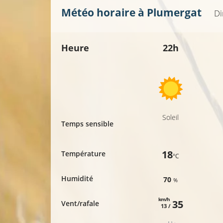
Météo horaire à
Plumergat
Di
Heure
22h
Soleil
Temps sensible
18
Température
°C
Humidité
70
%
km/h
35
Vent/rafale
13 /