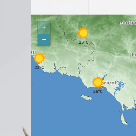
22°C
22°C
+
−
23°C
25°C
23°C
26°C