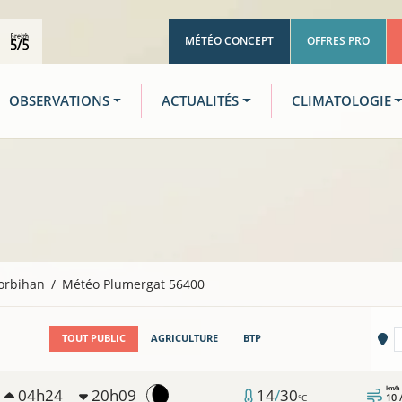
MÉTÉO CONCEPT
OFFRES PRO
OBSERVATIONS
ACTUALITÉS
CLIMATOLOGIE
orbihan
Météo Plumergat 56400
Vi
TOUT PUBLIC
AGRICULTURE
BTP
km/h
04h24
20h09
14
/
30
10 
°C