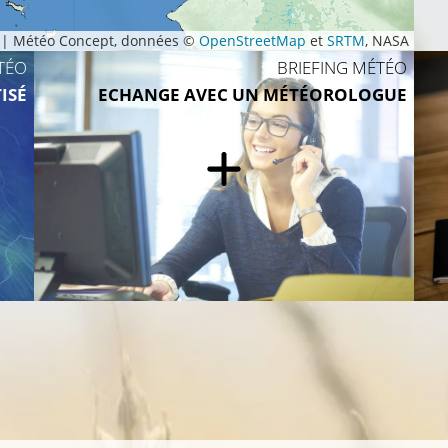
|
Météo Concept, données ©
OpenStreetMap
et
SRTM
, NASA
TÉO
BRIEFING MÉTÉO
ISÉ
ECHANGE AVEC UN MÉTÉOROLOGUE
27°C
28°C
29°