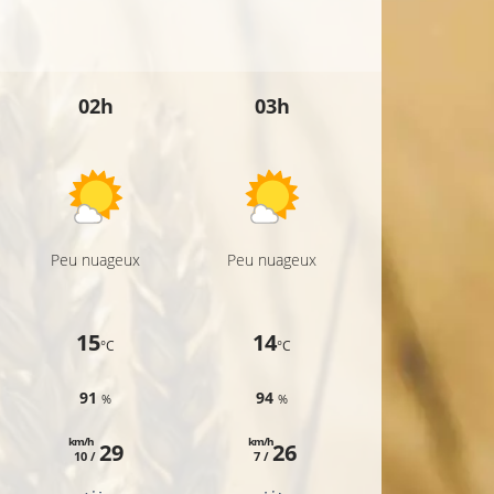
02h
03h
04h
Peu nuageux
Peu nuageux
Peu nuageux
15
14
14
°C
°C
°C
91
94
96
%
%
%
km/h
km/h
km/h
29
26
27
10 /
7 /
8 /