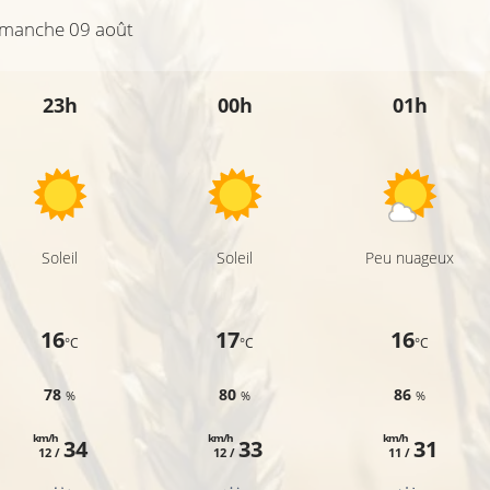
manche 09 août
23h
00h
01h
Soleil
Soleil
Peu nuageux
16
17
16
°C
°C
°C
78
80
86
%
%
%
km/h
km/h
km/h
34
33
31
12 /
12 /
11 /