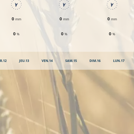
0
0
0
mm
mm
mm
0
0
0
%
%
%
R.12
JEU.13
VEN.14
SAM.15
DIM.16
LUN.17