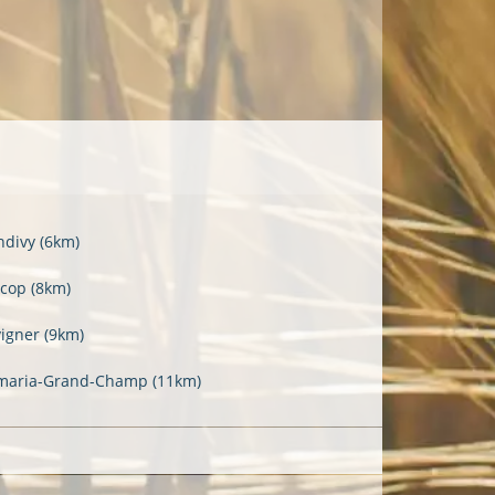
ndivy
(6km)
scop
(8km)
vigner
(9km)
maria-Grand-Champ
(11km)