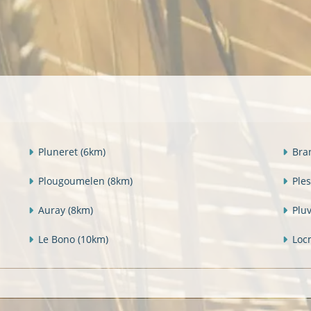
Pluneret
(6km)
Bra
Plougoumelen
(8km)
Ple
Auray
(8km)
Plu
Le Bono
(10km)
Loc