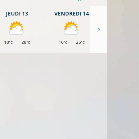
JEUDI 13
VENDREDI 14
SAMEDI 1
18
28
16
25
16
24
°C
°C
°C
°C
°C
°
21°C
24°C