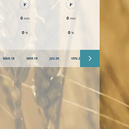
0
0
0
mm
mm
mm
0
0
0
%
%
%
MAR.18
MER.19
JEU.20
VEN.21
SAM.22