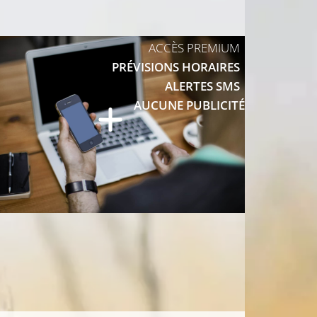
29°C
30°C
ACCÈS PREMIUM
PRÉVISIONS HORAIRES
ALERTES SMS
30°C
AUCUNE PUBLICITÉ
30°C
C