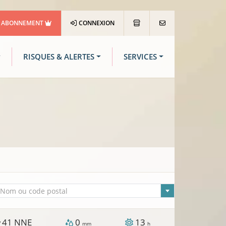
ABONNEMENT
CONNEXION
RISQUES & ALERTES
SERVICES
lle sélectionnée
Nom ou code postal
41
NNE
0
13
/
mm
h