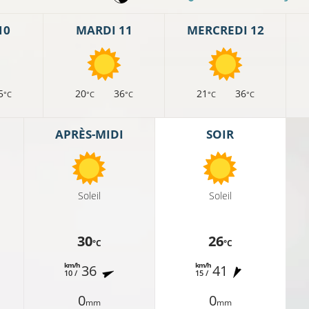
10
MARDI 11
MERCREDI 12
5
20
36
21
36
°C
°C
°C
°C
°C
APRÈS-MIDI
SOIR
20°C
Soleil
Soleil
19°C
30
26
°C
°C
19°C
20°C
km/h
km/h
36
41
10 /
15 /
0
0
mm
mm