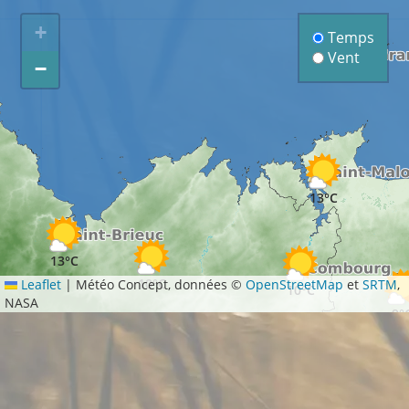
+
Temps
Vent
−
13°C
13°C
10°C
Leaflet
|
Météo Concept, données ©
OpenStreetMap
et
SRTM
,
10°C
NASA
9°
10°C