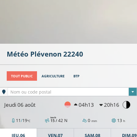
Météo
Plévenon
22240
TOUT PUBLIC
AGRICULTURE
BTP
Ville sélectionnée
Nom ou code postal
Jeudi 06 août
04h13
20h16
km/h
11
/
19
42
N
0
13
15 /
°C
mm
h
JEU.06
VEN.07
SAM.08
DIM.09