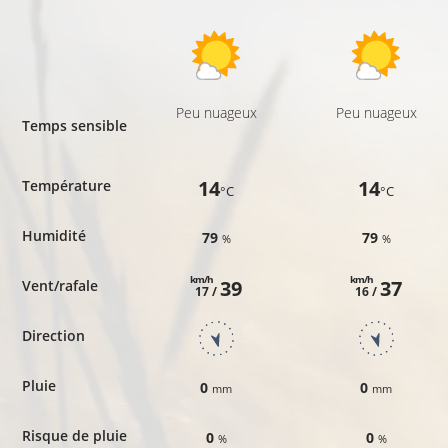
Peu nuageux
Peu nuageux
Temps sensible
14
14
Température
°C
°C
Humidité
79
79
%
%
km/h
km/h
39
37
Vent/rafale
17 /
16 /
Direction
Pluie
0
0
mm
mm
Risque de pluie
0
0
%
%