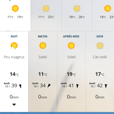
11
19
11
25
18
26
18
23
°C
°C
°C
°C
°C
°C
°C
NUIT
MATIN
APRÈS-MIDI
SOIR
Peu nuageux
Soleil
Soleil
Ciel voilé
14
11
19
17
°C
°C
°C
°C
km/h
km/h
km/h
km/h
39
34
41
42
15 /
10 /
15 /
15 /
0
0
0
0
mm
mm
mm
mm