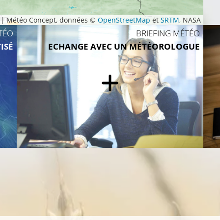
|
Météo Concept, données ©
OpenStreetMap
et
SRTM
, NASA
TÉO
BRIEFING MÉTÉO
26°C
ISÉ
ECHANGE AVEC UN MÉTÉOROLOGUE
26°C
26°C
26°C
5°C