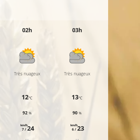
02h
03h
04h
Très nuageux
Très nuageux
Très nuageu
12
13
13
°C
°C
°C
92
90
90
%
%
%
km/h
km/h
km/h
24
23
24
7 /
6 /
9 /