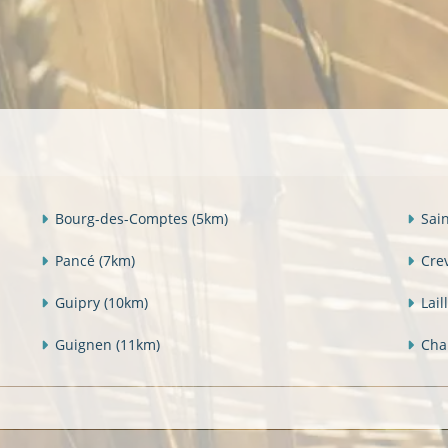
Bourg-des-Comptes
(5km)
Sai
Pancé
(7km)
Cre
Guipry
(10km)
Lail
Guignen
(11km)
Cha