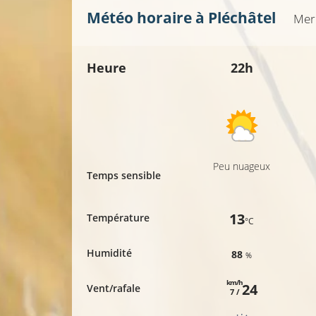
Météo horaire à
Pléchâtel
Mer
Heure
22h
Peu nuageux
Temps sensible
13
Température
°C
Humidité
88
%
km/h
24
Vent/rafale
7 /