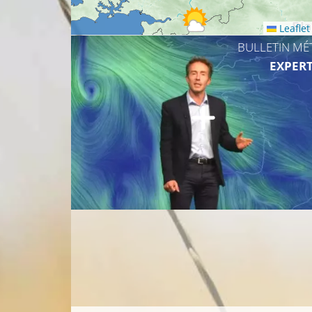
Leaflet
25°C
BULLETIN MÉ
EXPERT
24°C
23°C
2