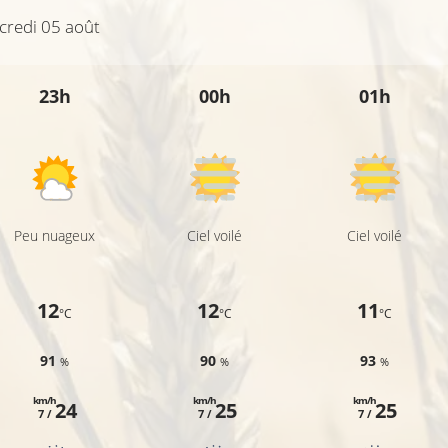
credi 05 août
23h
00h
01h
Peu nuageux
Ciel voilé
Ciel voilé
12
12
11
°C
°C
°C
91
90
93
%
%
%
km/h
km/h
km/h
24
25
25
7 /
7 /
7 /