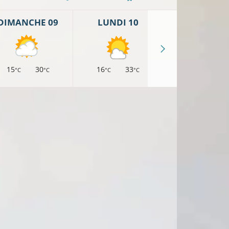
DIMANCHE 09
LUNDI 10
MARDI 11
15
30
16
33
18
34
°C
°C
°C
°C
°C
°