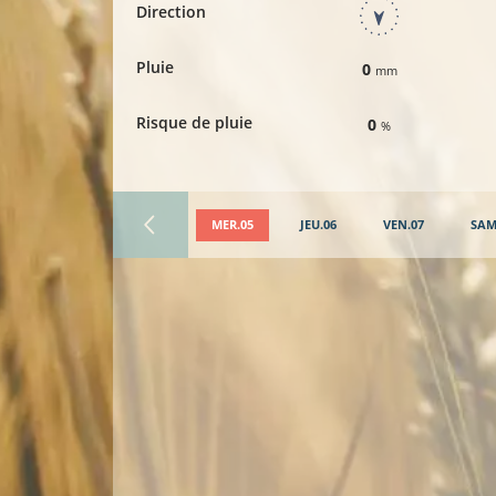
Direction
Pluie
0
mm
Risque de pluie
0
%
MER.05
JEU.06
VEN.07
SAM