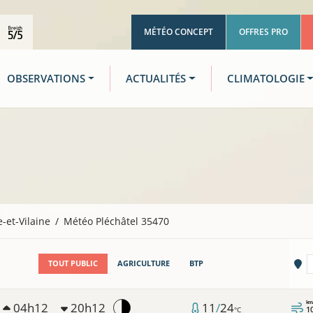
MÉTÉO CONCEPT
OFFRES PRO
OBSERVATIONS
ACTUALITÉS
CLIMATOLOGIE
le-et-Vilaine
Météo Pléchâtel 35470
Vi
TOUT PUBLIC
AGRICULTURE
BTP
km
04h12
20h12
11
/
24
1
°C