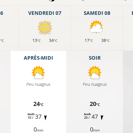
06
VENDREDI 07
SAMEDI 08
7
13
34
17
38
°C
°C
°C
°C
°C
APRÈS-MIDI
SOIR
Peu nuageux
Peu nuageux
24
20
°C
°C
km/h
km/h
37
47
10 /
20 /
0
0
mm
mm