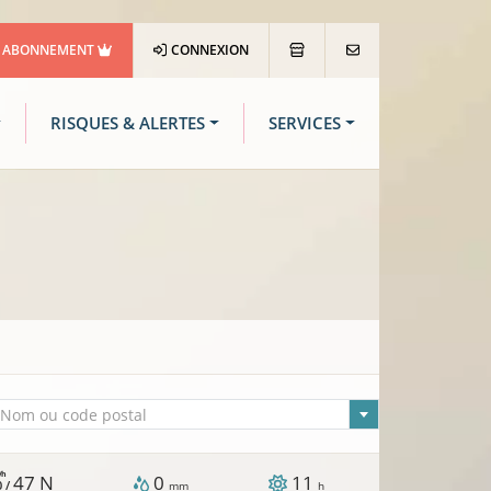
ABONNEMENT
CONNEXION
RISQUES & ALERTES
SERVICES
lle sélectionnée
Nom ou code postal
/h
47
N
0
11
0 /
mm
h