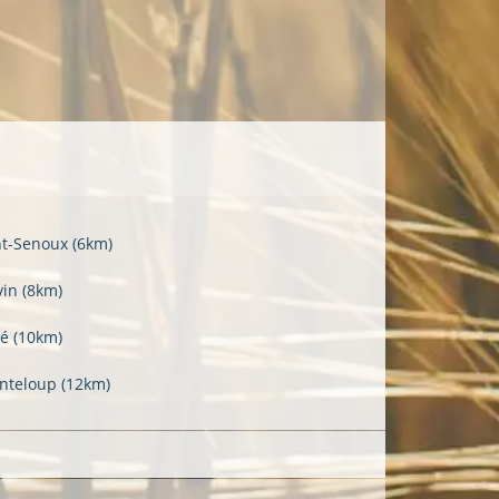
nt-Senoux
(6km)
vin
(8km)
lé
(10km)
nteloup
(12km)