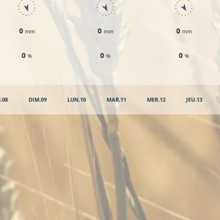
0
0
0
mm
mm
mm
0
0
0
%
%
%
.08
DIM.09
LUN.10
MAR.11
MER.12
JEU.13