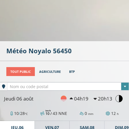
Météo
Noyalo
56450
TOUT PUBLIC
AGRICULTURE
BTP
Ville sélectionnée
Nom ou code postal
Jeudi 06 août
04h19
20h13
km/h
10
/
28
43
NNE
0
12
10 /
°C
mm
h
JEU.06
VEN.07
SAM.08
DIM.09