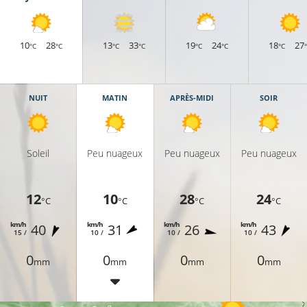
10
28
13
33
19
24
18
27
°C
°C
°C
°C
°C
°C
°C
8°C
NUIT
MATIN
APRÈS-MIDI
SOIR
14°C
11°C
Soleil
Peu nuageux
Peu nuageux
Peu nuageux
12
10
28
24
9°C
°C
°C
°C
°C
km/h
km/h
km/h
km/h
40
31
26
43
8°C
15 /
10 /
10 /
10 /
0
0
0
0
mm
mm
mm
mm
8°C