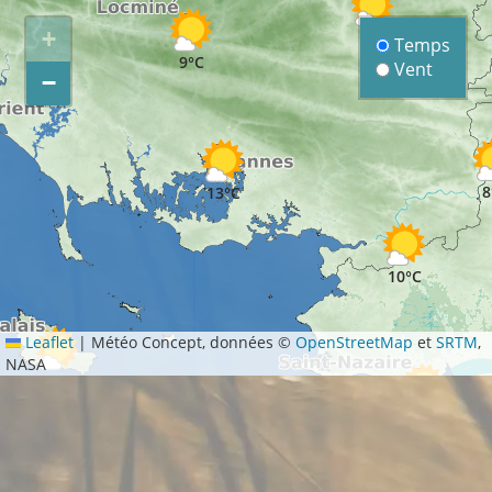
+
8°C
Temps
9°C
Vent
−
8
13°C
10°C
Leaflet
|
Météo Concept, données ©
OpenStreetMap
et
SRTM
,
NASA
14°C
9°C