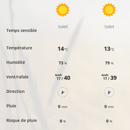
Soleil
Soleil
Temps sensible
14
13
Température
°C
°C
Humidité
73
79
%
%
km/h
km/h
40
39
Vent/rafale
17 /
17 /
Direction
Pluie
0
0
mm
mm
Risque de pluie
0
0
%
%