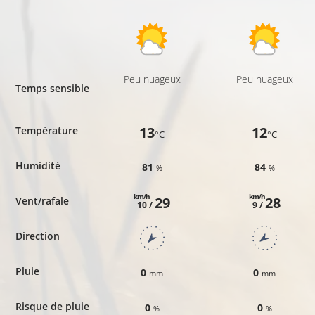
Peu nuageux
Peu nuageux
Temps sensible
13
12
Température
°C
°C
Humidité
81
84
%
%
km/h
km/h
29
28
Vent/rafale
10 /
9 /
Direction
Pluie
0
0
mm
mm
Risque de pluie
0
0
%
%