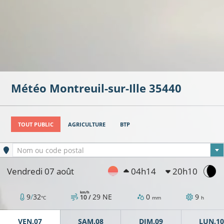
Météo
Montreuil-sur-Ille
35440
TOUT PUBLIC
AGRICULTURE
BTP
Ville sélectionnée
Nom ou code postal
Vendredi 07 août
04h14
20h10
km/h
9
/
32
29
NE
0
9
10 /
°C
mm
h
VEN.07
SAM.08
DIM.09
LUN.10