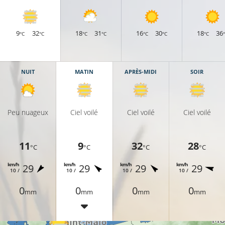
9
32
18
31
16
30
18
36
°C
°C
°C
°C
°C
°C
°C
NUIT
MATIN
APRÈS-MIDI
SOIR
Peu nuageux
Ciel voilé
Ciel voilé
Ciel voilé
11
9
32
28
°C
°C
°C
°C
km/h
km/h
km/h
km/h
29
29
29
29
10 /
10 /
10 /
10 /
0
0
0
0
mm
mm
mm
mm