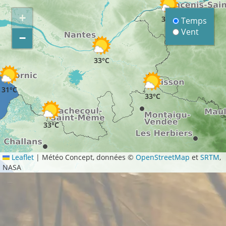
+
33°C
Temps
Vent
−
33°C
31°C
33°C
33°C
Leaflet
|
Météo Concept, données ©
OpenStreetMap
et
SRTM
,
NASA