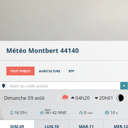
Météo
Montbert
44140
22°C
TOUT PUBLIC
AGRICULTURE
BTP
Ville sélectionnée
Nom ou code postal
Dimanche 09 août
04h20
20h01
25°C
25°C
km/h
16
/
33
42
NNE
0
10
10 /
°C
mm
h
29°C
DIM.09
LUN.10
MAR.11
MER.12