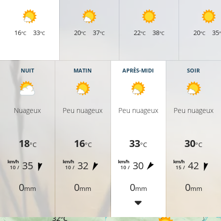
16
33
20
37
22
38
20
35
°C
°C
°C
°C
°C
°C
°C
30°C
29°C
NUIT
MATIN
APRÈS-MIDI
SOIR
Nuageux
Peu nuageux
Peu nuageux
Peu nuageux
31°C
18
16
33
30
°C
°C
°C
°C
32°C
km/h
km/h
km/h
km/h
35
32
30
42
32°C
10 /
10 /
10 /
15 /
0
0
0
0
mm
mm
mm
mm
32°C