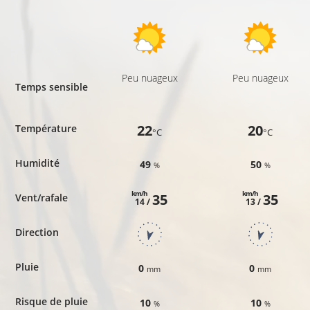
Peu nuageux
Peu nuageux
Temps sensible
22
20
Température
°C
°C
Humidité
49
50
%
%
km/h
km/h
35
35
Vent/rafale
14 /
13 /
Direction
Pluie
0
0
mm
mm
Risque de pluie
10
10
%
%