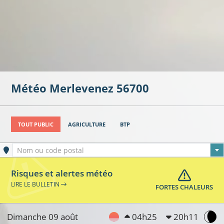
Météo
Merlevenez
56700
TOUT PUBLIC
AGRICULTURE
BTP
Ville sélectionnée
Nom ou code postal
Risques et alertes météo
LIRE LE BULLETIN
FORTES CHALEURS
Dimanche 09 août
04h25
20h11