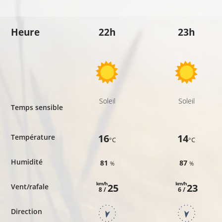
Heure
22h
23h
Soleil
Soleil
Temps sensible
16
14
Température
°C
°C
Humidité
81
87
%
%
km/h
km/h
25
23
Vent/rafale
8 /
6 /
Direction