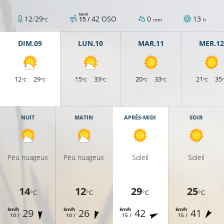
km/h
12
/
29
42
OSO
0
13
15 /
°C
mm
h
DIM.09
LUN.10
MAR.11
MER.12
12
29
15
33
20
33
21
35
°C
°C
°C
°C
°C
°C
°C
21°C
NUIT
MATIN
APRÈS-MIDI
SOIR
23°C
25°C
Peu nuageux
Peu nuageux
Soleil
Soleil
21°C
14
12
29
25
°C
°C
°C
°C
25°C
km/h
km/h
km/h
km/h
29
26
42
41
10 /
10 /
15 /
15 /