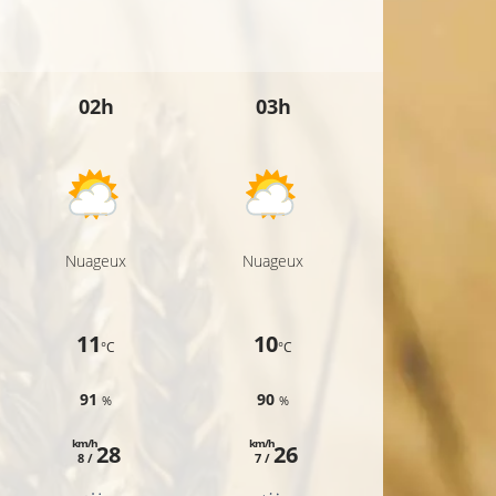
02h
03h
04h
Nuageux
Nuageux
Nuageux
11
10
10
°C
°C
°C
91
90
89
%
%
%
km/h
km/h
km/h
28
26
26
8 /
7 /
8 /