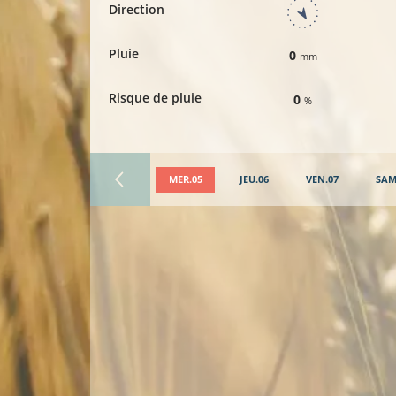
Direction
Pluie
0
mm
Risque de pluie
0
%
MER.05
JEU.06
VEN.07
SAM