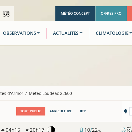
MÉTÉO CONCEPT
OFFRES PRO
OBSERVATIONS
ACTUALITÉS
CLIMATOLOGIE
tes d'Armor
Météo Loudéac 22600
Vi
TOUT PUBLIC
AGRICULTURE
BTP
km/h
04h15
20h17
10
/
22
10 
°C