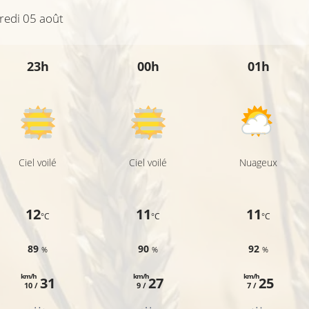
redi 05 août
25°C
23h
00h
01h
Ciel voilé
Ciel voilé
Nuageux
12
11
11
°C
°C
°C
89
90
92
%
%
%
km/h
km/h
km/h
31
27
25
10 /
9 /
7 /