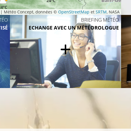
24°C
24°C
|
Météo Concept, données ©
OpenStreetMap
et
SRTM
, NASA
24°C
TÉO
BRIEFING MÉTÉO
ISÉ
ECHANGE AVEC UN MÉTÉOROLOGUE
25°C
25°C
25°C
26°C
24°C
23°C