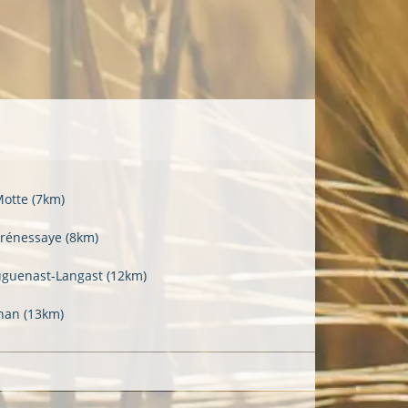
Motte
(7km)
Prénessaye
(8km)
uguenast-Langast
(12km)
han
(13km)