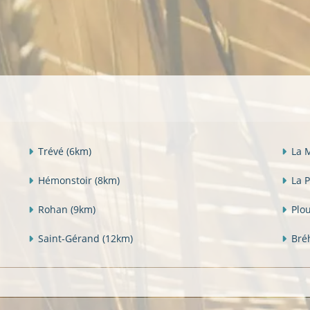
Trévé
(6km)
La 
Hémonstoir
(8km)
La 
Rohan
(9km)
Plo
Saint-Gérand
(12km)
Bré