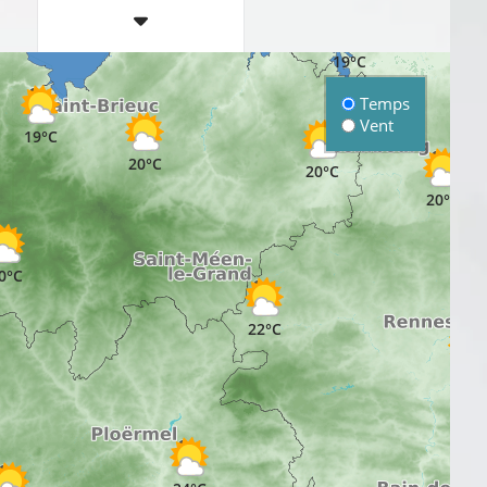
19°C
Temps
Vent
19°C
20°C
20°C
20°C
0°C
22°C
23°C