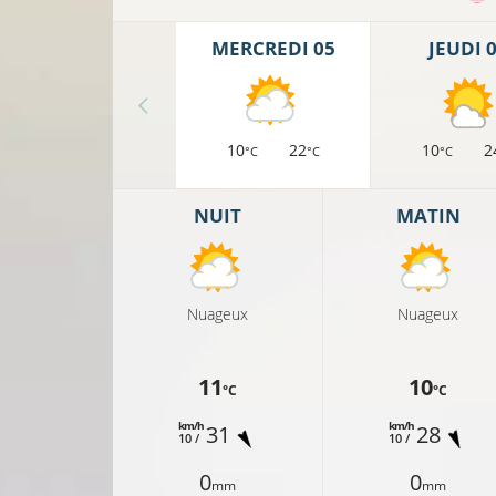
MERCREDI 05
JEUDI 
10
22
10
2
°C
°C
°C
NUIT
MATIN
Nuageux
Nuageux
11
10
°C
°C
km/h
km/h
31
28
10 /
10 /
0
0
mm
mm
19°C