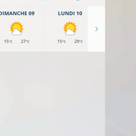
DIMANCHE 09
LUNDI 10
MARDI 11
15
27
15
29
17
30
°C
°C
°C
°C
°C
°