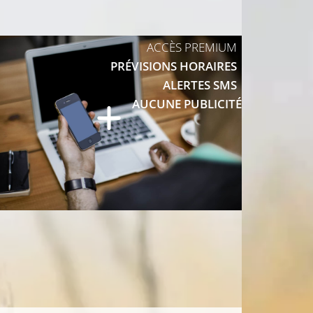
ACCÈS PREMIUM
PRÉVISIONS HORAIRES
25°C
ALERTES SMS
AUCUNE PUBLICITÉ
26°C
26°C
26°C