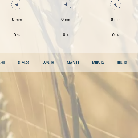
0
0
0
mm
mm
mm
0
0
0
%
%
%
.08
DIM.09
LUN.10
MAR.11
MER.12
JEU.13