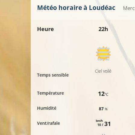
Météo horaire à
Loudéac
Merc
Heure
22h
Ciel voilé
Temps sensible
12
Température
°C
Humidité
87
%
km/h
31
Vent/rafale
10 /