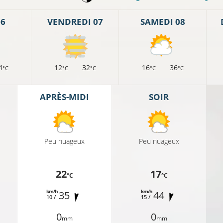
06
VENDREDI 07
SAMEDI 08
4
12
32
16
36
°C
°C
°C
°C
°C
APRÈS-MIDI
SOIR
Peu nuageux
Peu nuageux
22
17
°C
°C
km/h
km/h
35
44
10 /
15 /
0
0
mm
mm