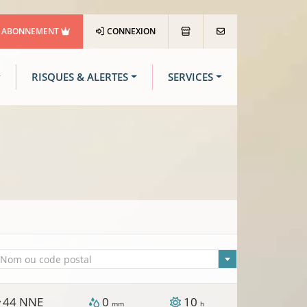
ABONNEMENT
CONNEXION
RISQUES & ALERTES
SERVICES
lle sélectionnée
Nom ou code postal
44
NNE
0
10
/
mm
h