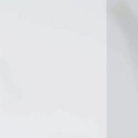
22°C
23°C