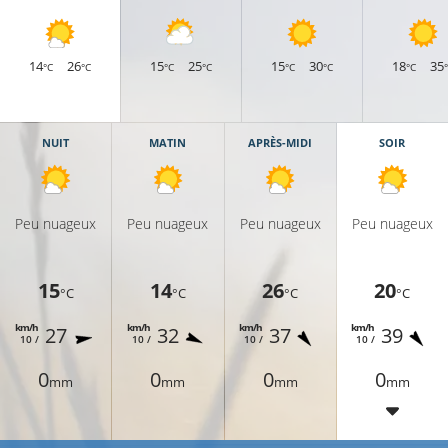
14
26
15
25
15
30
18
35
°C
°C
°C
°C
°C
°C
°C
NUIT
MATIN
APRÈS-MIDI
SOIR
Peu nuageux
Peu nuageux
Peu nuageux
Peu nuageux
15
14
26
20
°C
°C
°C
°C
km/h
km/h
km/h
km/h
27
32
37
39
10 /
10 /
10 /
10 /
0
0
0
0
mm
mm
mm
mm