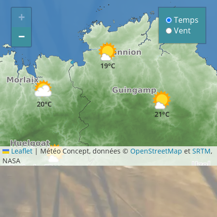
+
Temps
Vent
−
19°C
20°C
21°C
Leaflet
|
Météo Concept, données ©
OpenStreetMap
et
SRTM
,
NASA
20°C
23
22°C
°C