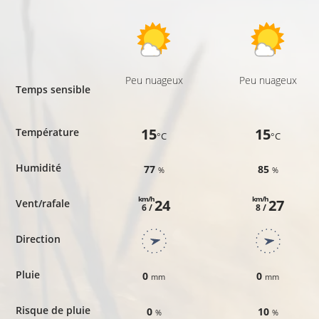
Peu nuageux
Peu nuageux
Temps sensible
15
15
Température
°C
°C
Humidité
77
85
%
%
km/h
km/h
24
27
Vent/rafale
6 /
8 /
Direction
Pluie
0
0
mm
mm
Risque de pluie
0
10
%
%