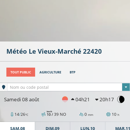
Météo
Le Vieux-Marché
22420
TOUT PUBLIC
AGRICULTURE
BTP
Ville sélectionnée
Nom ou code postal
Samedi 08 août
04h21
20h17
km/h
14
/
26
39
NO
0
10
10 /
°C
mm
h
SAM.08
DIM.09
LUN.10
MAR.1