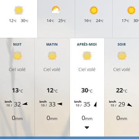
12
30
14
25
16
24
17
30
°C
°C
°C
°C
°C
°C
°C
NUIT
MATIN
APRÈS-MIDI
SOIR
Ciel voilé
Ciel voilé
Ciel voilé
Ciel voilé
13
12
30
22
°C
°C
°C
°C
km/h
km/h
km/h
km/h
32
33
35
29
10 /
10 /
10 /
10 /
0
0
0
0
mm
mm
mm
mm