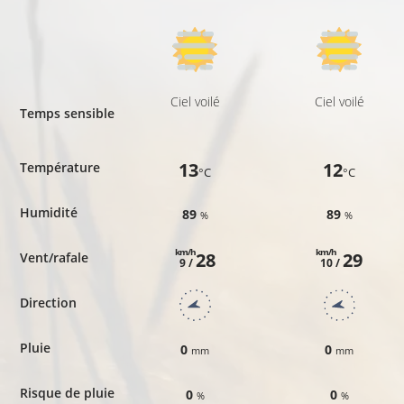
Ciel voilé
Ciel voilé
Temps sensible
13
12
Température
°C
°C
Humidité
89
89
%
%
km/h
km/h
28
29
Vent/rafale
9 /
10 /
Direction
Pluie
0
0
mm
mm
Risque de pluie
0
0
%
%