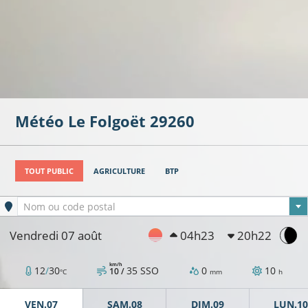
Météo
Le Folgoët
29260
TOUT PUBLIC
AGRICULTURE
BTP
Ville sélectionnée
Nom ou code postal
Vendredi 07 août
04h23
20h22
km/h
12
/
30
35
SSO
0
10
10 /
°C
mm
h
VEN.07
SAM.08
DIM.09
LUN.10