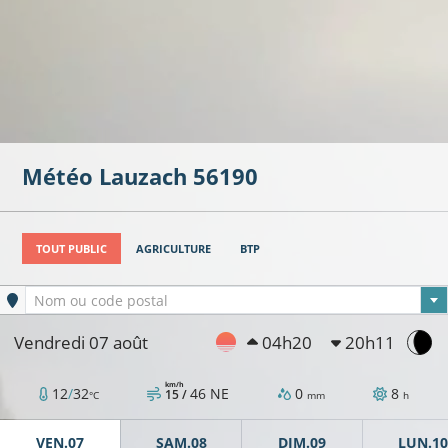
Météo
Lauzach
56190
TOUT PUBLIC
AGRICULTURE
BTP
Ville sélectionnée
Nom ou code postal
Vendredi 07 août
04h20
20h11
km/h
12
/
32
46
NE
0
8
15 /
°C
mm
h
VEN.07
SAM.08
DIM.09
LUN.10