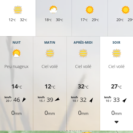
12
32
18
30
17
29
20
29
°C
°C
°C
°C
°C
°C
°C
27°
25°C
NUIT
MATIN
APRÈS-MIDI
SOIR
26°C
27°C
27°C
Peu nuageux
Ciel voilé
Ciel voilé
Ciel voilé
14
12
32
27
26°C
°C
°C
°C
°C
km/h
km/h
km/h
km/h
46
39
32
33
28°C
20 /
15 /
10 /
10 /
0
0
0
0
mm
mm
mm
mm
27°C