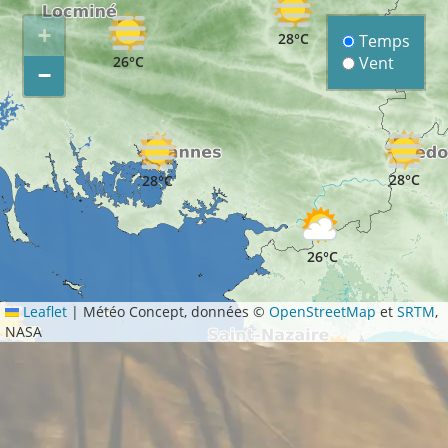
+
28°C
Temps
Vent
26°C
−
28°C
28°C
26°C
Leaflet
|
Météo Concept, données ©
OpenStreetMap
et
SRTM
,
NASA
3°C
25°C