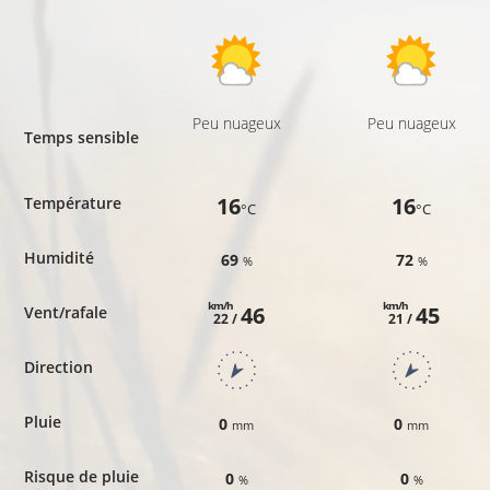
Peu nuageux
Peu nuageux
Temps sensible
16
16
Température
°C
°C
Humidité
69
72
%
%
km/h
km/h
46
45
Vent/rafale
22 /
21 /
Direction
Pluie
0
0
mm
mm
Risque de pluie
0
0
%
%