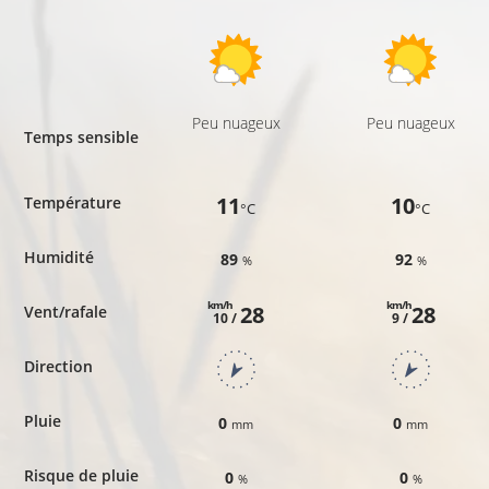
Peu nuageux
Peu nuageux
Temps sensible
11
10
Température
°C
°C
Humidité
89
92
%
%
km/h
km/h
28
28
Vent/rafale
10 /
9 /
Direction
Pluie
0
0
mm
mm
Risque de pluie
0
0
%
%