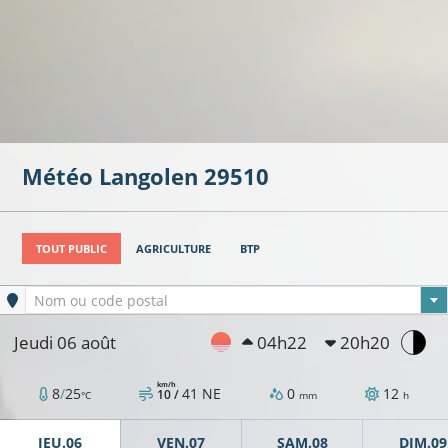
Météo
Langolen
29510
TOUT PUBLIC
AGRICULTURE
BTP
Ville sélectionnée
Nom ou code postal
Jeudi 06 août
04h22
20h20
km/h
8
/
25
41
NE
0
12
10 /
°C
mm
h
JEU.06
VEN.07
SAM.08
DIM.09