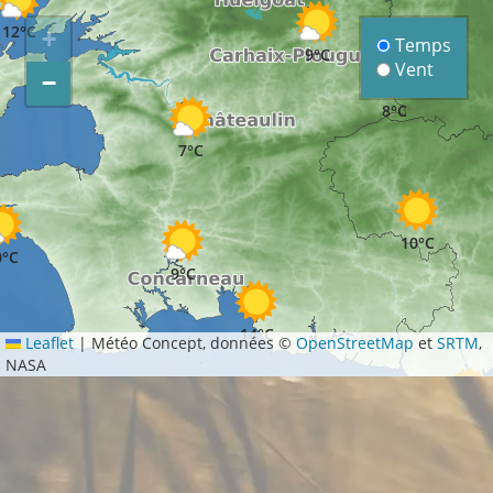
12°C
+
Temps
9°C
Vent
−
8°C
7°C
10°C
0°C
9°C
14°C
Leaflet
|
Météo Concept, données ©
OpenStreetMap
et
SRTM
,
NASA
12°C