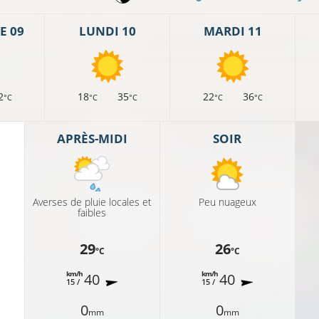
E 09
LUNDI 10
MARDI 11
2
18
35
22
36
°C
°C
°C
°C
°C
16°C
APRÈS-MIDI
SOIR
16°C
16°C
Averses de pluie locales et
Peu nuageux
faibles
16
29
26
°C
°C
km/h
km/h
40
40
16°C
15 /
15 /
0
0
17
mm
20°C
mm