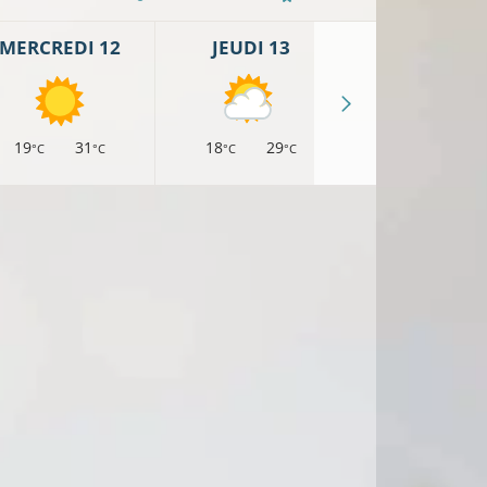
MERCREDI 12
JEUDI 13
VENDREDI 
19
31
18
29
16
27
°C
°C
°C
°C
°C
°
°C
°C