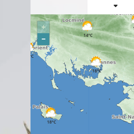
14°C
13°C
+
14°C
−
16°C
18°C
18°C