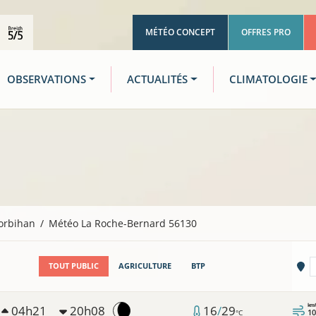
MÉTÉO CONCEPT
OFFRES PRO
OBSERVATIONS
ACTUALITÉS
CLIMATOLOGIE
orbihan
Météo La Roche-Bernard 56130
Vi
TOUT PUBLIC
AGRICULTURE
BTP
km/
04h21
20h08
16
/
29
10
°C