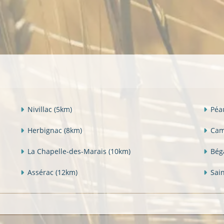
Nivillac
(5km)
Péa
Herbignac
(8km)
Cam
La Chapelle-des-Marais
(10km)
Bég
Assérac
(12km)
Sai