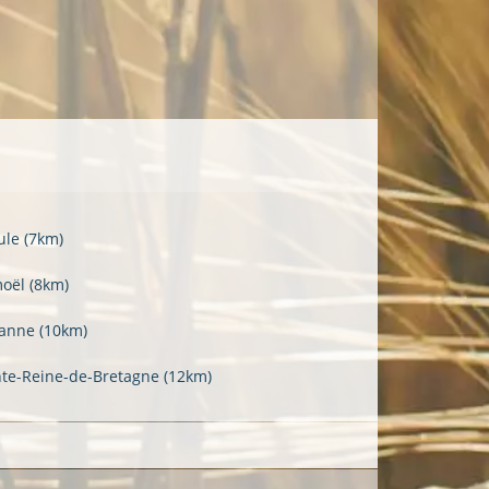
ule
(7km)
oël
(8km)
anne
(10km)
nte-Reine-de-Bretagne
(12km)