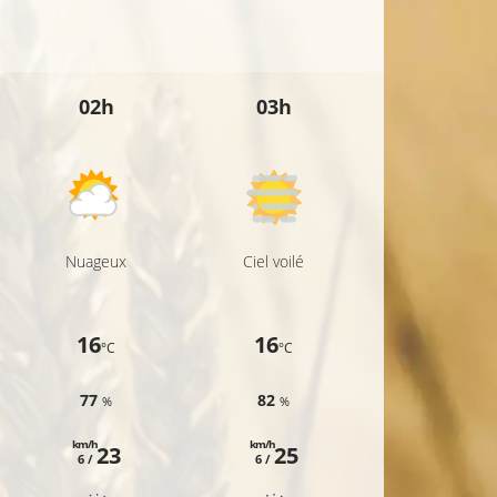
02h
03h
04h
Nuageux
Ciel voilé
Ciel voilé
16
16
17
°C
°C
°C
77
82
81
%
%
%
km/h
km/h
km/h
23
25
28
6 /
6 /
9 /