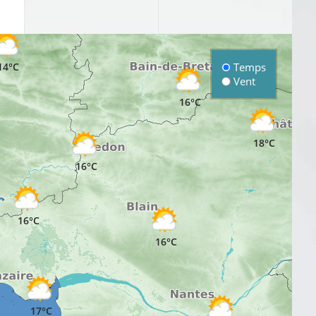
14°C
Temps
Vent
16°C
18°C
16°C
16°C
16°C
1
17°C