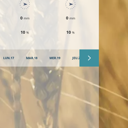
0
0
0
mm
mm
mm
10
10
10
%
%
%
LUN.17
MAR.18
MER.19
JEU.20
VEN.21