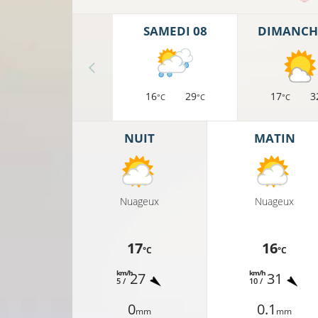
SAMEDI 08
DIMANCH
16°C
16
29
17
3
°C
°C
°C
15°C
NUIT
MATIN
17°C
14°C
Nuageux
Nuageux
17
16
15°C
13°C
°C
°C
km/h
km/h
27
31
5 /
10 /
0
0.1
mm
mm