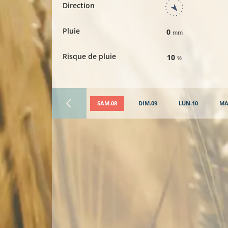
Direction
Pluie
0
mm
Risque de pluie
10
%
SAM.08
DIM.09
LUN.10
MA