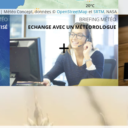
20°C
|
Météo Concept, données ©
OpenStreetMap
et
SRTM
, NASA
TÉO
BRIEFING MÉTÉO
18°C
16°C
ISÉ
ECHANGE AVEC UN MÉTÉOROLOGUE
17°C