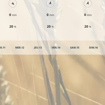
0
0
0
mm
mm
mm
20
20
20
%
%
%
R.11
MER.12
JEU.13
VEN.14
SAM.15
DIM.16