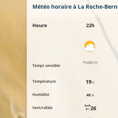
Météo horaire à
La Roche-Bern
Heure
22h
Nuageux
Temps sensible
19
Température
°C
Humidité
40
%
km/h
26
Vent/rafale
8 /