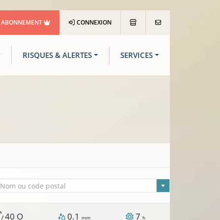
ABONNEMENT
CONNEXION
RISQUES & ALERTES
SERVICES
lle sélectionnée
Nom ou code postal
h
40
O
0.1
7
 /
mm
h