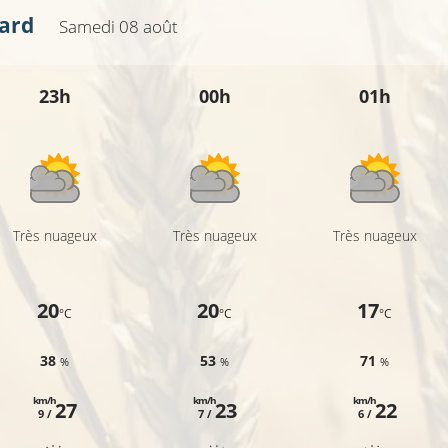
ard
Samedi 08 août
23h
00h
01h
Très nuageux
Très nuageux
Très nuageux
20
20
17
°C
°C
°C
38
53
71
%
%
%
km/h
km/h
km/h
27
23
22
9 /
7 /
6 /