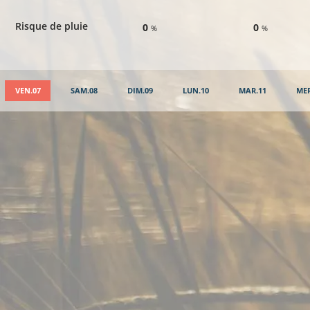
Risque de pluie
0
0
%
%
VEN.07
SAM.08
DIM.09
LUN.10
MAR.11
MER