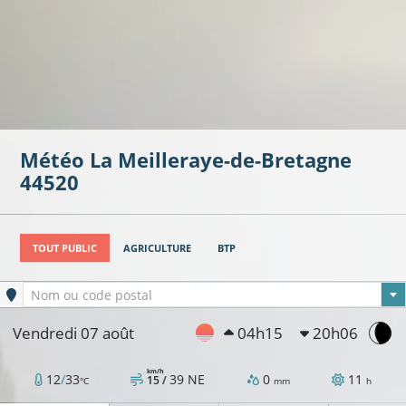
Météo
La Meilleraye-de-Bretagne
44520
TOUT PUBLIC
AGRICULTURE
BTP
Ville sélectionnée
Nom ou code postal
Vendredi 07 août
04h15
20h06
km/h
12
/
33
39
NE
0
11
15 /
°C
mm
h