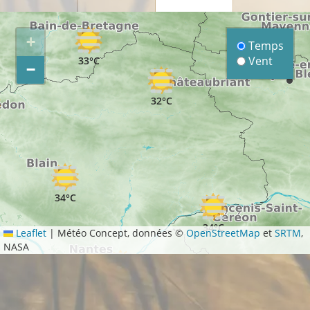
+
Temps
Vent
33°C
−
32°C
34°C
34°C
Leaflet
|
Météo Concept, données ©
OpenStreetMap
et
SRTM
,
NASA
34°C