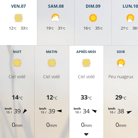
VEN.07
SAM.08
DIM.09
LUN.10
12
33
19
31
16
35
21
36
31°C
°C
°C
°C
°C
°C
°C
°C
NUIT
MATIN
APRÈS-MIDI
SOIR
C
32°C
Ciel voilé
Ciel voilé
Ciel voilé
Peu nuageux
32°C
14
12
33
29
°C
°C
°C
°C
km/h
km/h
km/h
km/h
39
39
34
38
15 /
15 /
10 /
10 /
32°C
32°C
0
0
0
0
mm
mm
mm
mm