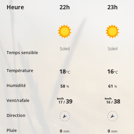
Heure
22h
23h
Soleil
Soleil
Temps sensible
18
16
Température
°C
°C
Humidité
58
61
%
%
km/h
km/h
39
38
Vent/rafale
17 /
16 /
Direction
Pluie
0
0
mm
mm