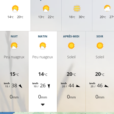
11°C
14
20
13
22
16
30
20
27
°C
°C
°C
°C
°C
°C
°C
13°C
NUIT
MATIN
APRÈS-MIDI
SOIR
9°C
Peu nuageux
Peu nuageux
Soleil
Soleil
11°C
15
14
20
20
°C
°C
°C
°C
km/h
km/h
km/h
km/h
38
26
44
46
15 /
10 /
20 /
25 /
11°C
0
0
0
0
mm
mm
mm
mm
12°C