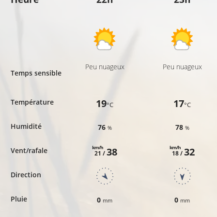
Peu nuageux
Peu nuageux
Temps sensible
19
17
Température
°C
°C
Humidité
76
78
%
%
km/h
km/h
38
32
Vent/rafale
21 /
18 /
Direction
Pluie
0
0
mm
mm