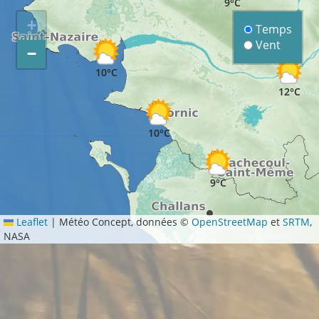
9°C
+
Temps
Vent
−
10°C
12°C
10°C
9°C
Leaflet
|
Météo Concept, données ©
OpenStreetMap
et
SRTM
,
NASA