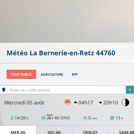
Météo
La Bernerie-en-Retz
44760
TOUT PUBLIC
AGRICULTURE
BTP
14°C
Ville sélectionnée
Nom ou code postal
Mercredi 05 août
04h17
20h10
13°C
12°C
10°C
km/h
14
/
20
46
ONO
0
13
20 /
°C
mm
h
MER.05
JEU.06
VEN.07
SAM.0