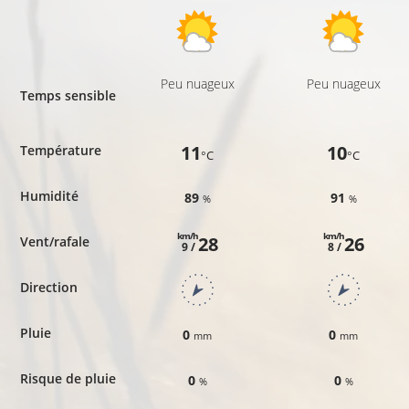
Peu nuageux
Peu nuageux
Temps sensible
11
10
Température
°C
°C
Humidité
89
91
%
%
km/h
km/h
28
26
Vent/rafale
9 /
8 /
Direction
Pluie
0
0
mm
mm
Risque de pluie
0
0
%
%