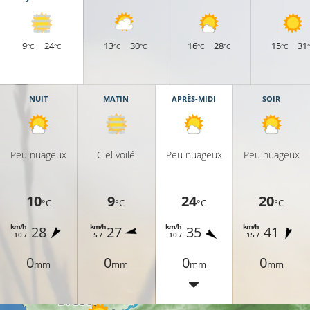
9
24
13
30
16
28
15
31
°C
°C
°C
°C
°C
°C
°C
NUIT
MATIN
APRÈS-MIDI
SOIR
Peu nuageux
Ciel voilé
Peu nuageux
Peu nuageux
10
9
24
20
°C
°C
°C
°C
km/h
km/h
km/h
km/h
28
27
35
41
10 /
5 /
10 /
15 /
20°C
0
0
0
0
20°C
mm
mm
mm
mm