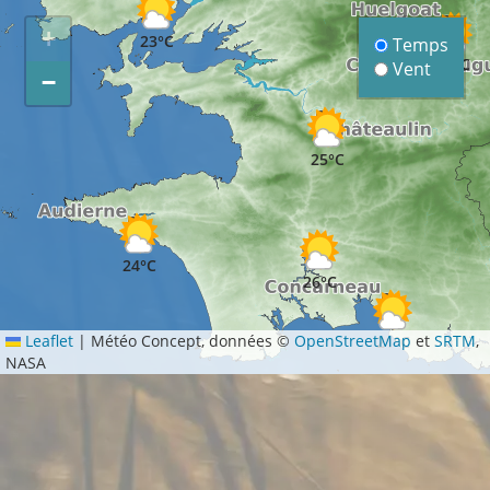
+
23°C
Temps
22°C
Vent
−
25°C
24°C
26°C
Leaflet
|
Météo Concept, données ©
OpenStreetMap
et
SRTM
,
21°C
NASA