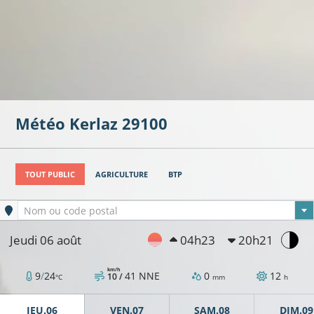
Météo
Kerlaz
29100
TOUT PUBLIC
AGRICULTURE
BTP
Ville sélectionnée
Nom ou code postal
Jeudi 06 août
04h23
20h21
km/h
9
/
24
41
NNE
0
12
10 /
°C
mm
h
JEU.06
VEN.07
SAM.08
DIM.09