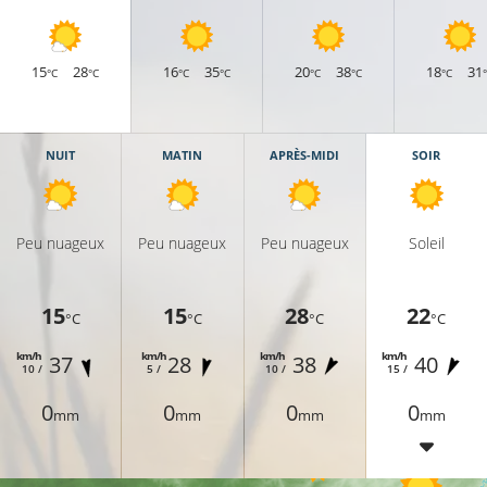
15
28
16
35
20
38
18
31
°C
°C
°C
°C
°C
°C
°C
NUIT
MATIN
APRÈS-MIDI
SOIR
Peu nuageux
Peu nuageux
Peu nuageux
Soleil
15
15
28
22
°C
°C
°C
°C
18°C
km/h
km/h
km/h
km/h
37
28
38
40
10 /
5 /
10 /
15 /
0
0
0
0
mm
mm
mm
mm
19°C