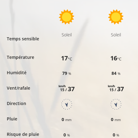
Soleil
Soleil
Temps sensible
17
16
Température
°C
°C
Humidité
79
84
%
%
km/h
km/h
37
37
Vent/rafale
15 /
15 /
Direction
Pluie
0
0
mm
mm
Risque de pluie
0
0
%
%