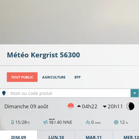
Météo
Kergrist
56300
TOUT PUBLIC
AGRICULTURE
BTP
Ville sélectionnée
Nom ou code postal
Dimanche 09 août
04h22
20h11
km/h
15
/
28
40
NNE
0
12
10 /
°C
mm
h
DIM.09
LUN.10
MAR.11
MER.12