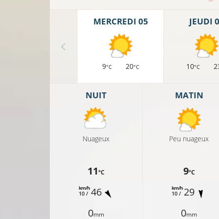
MERCREDI 05
JEUDI 
9
20
10
2
°C
°C
°C
16°C
NUIT
MATIN
6°C
16°C
Nuageux
Peu nuageux
°C
11
9
°C
°C
16°C
km/h
km/h
46
29
10 /
10 /
17°C
0
0
mm
mm