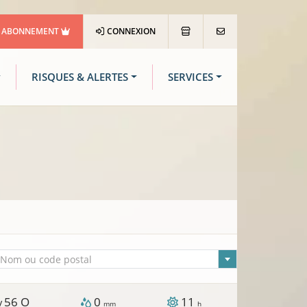
ABONNEMENT
CONNEXION
RISQUES & ALERTES
SERVICES
lle sélectionnée
Nom ou code postal
56
O
0
11
 /
mm
h