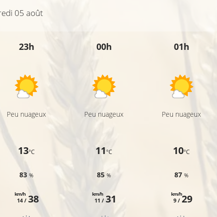
edi 05 août
23h
00h
01h
Peu nuageux
Peu nuageux
Peu nuageux
13
11
10
°C
°C
°C
83
85
87
%
%
%
km/h
km/h
km/h
38
31
29
14 /
11 /
9 /