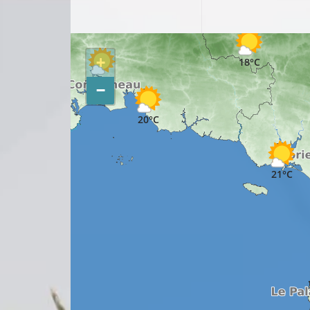
17°C
+
18°C
19°C
−
20°C
21°C