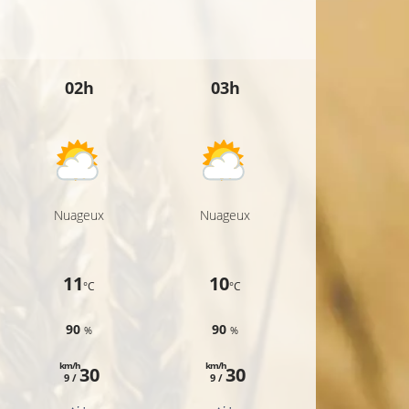
02h
03h
04h
Nuageux
Nuageux
Nuageux
11
10
9
°C
°C
°C
90
90
91
%
%
%
km/h
km/h
km/h
30
30
27
9 /
9 /
8 /