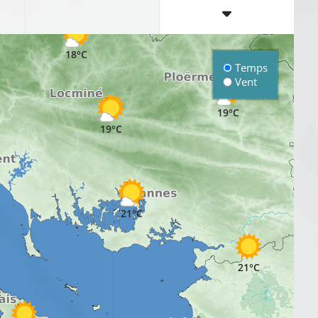
17°C
18°C
Temps
Vent
19°C
19°C
21°C
21°C
21°C