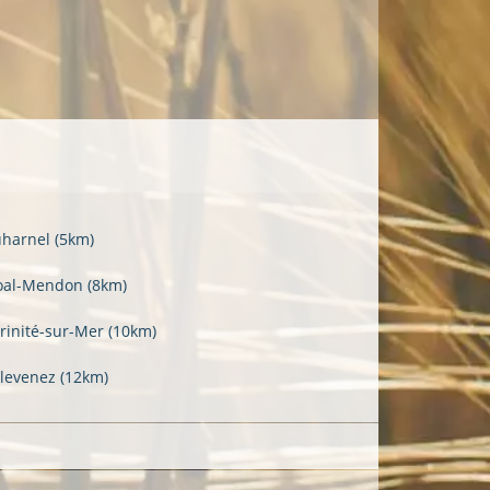
uharnel
(5km)
oal-Mendon
(8km)
Trinité-sur-Mer
(10km)
levenez
(12km)