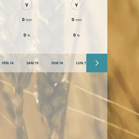
0
0
0
mm
mm
mm
0
0
0
%
%
%
VEN.14
SAM.15
DIM.16
LUN.17
MAR.18