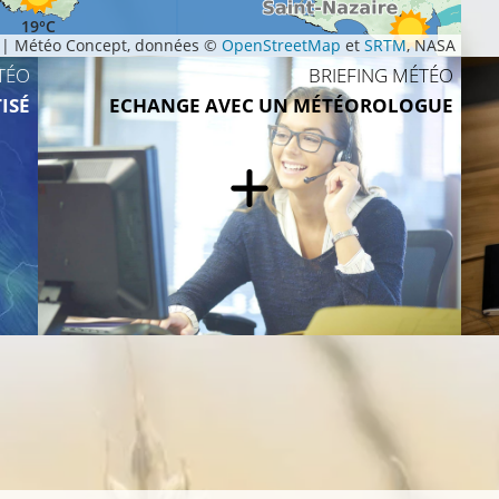
19°C
|
Météo Concept, données ©
OpenStreetMap
et
SRTM
, NASA
20°C
TÉO
BRIEFING MÉTÉO
ISÉ
ECHANGE AVEC UN MÉTÉOROLOGUE
20