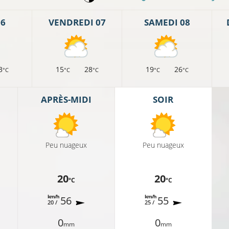
06
VENDREDI 07
SAMEDI 08
3
15
28
19
26
°C
°C
°C
°C
°C
APRÈS-MIDI
SOIR
16°C
17°C
Peu nuageux
Peu nuageux
16°C
16
20
20
°C
°C
km/h
km/h
56
55
20 /
25 /
16°C
0
0
mm
mm