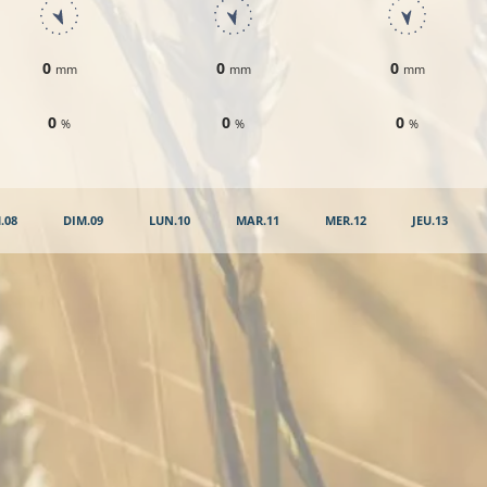
0
0
0
mm
mm
mm
0
0
0
%
%
%
.08
DIM.09
LUN.10
MAR.11
MER.12
JEU.13