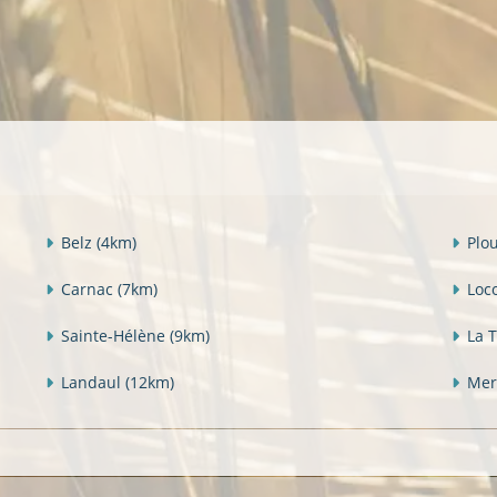
Belz
(4km)
Plo
Carnac
(7km)
Loc
Sainte-Hélène
(9km)
La 
Landaul
(12km)
Mer