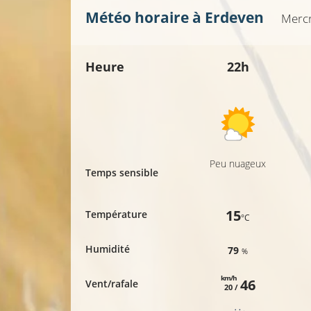
Météo horaire à
Erdeven
Mercr
Heure
22h
Peu nuageux
Temps sensible
15
Température
°C
Humidité
79
%
km/h
46
Vent/rafale
20 /