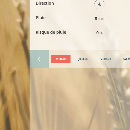
Direction
Pluie
0
mm
Risque de pluie
0
%
MER.05
JEU.06
VEN.07
SAM