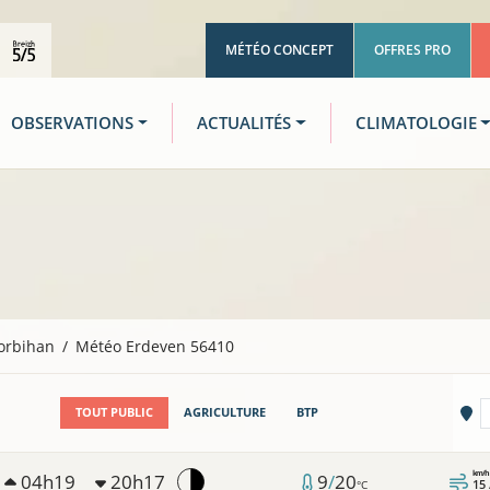
MÉTÉO CONCEPT
OFFRES PRO
OBSERVATIONS
ACTUALITÉS
CLIMATOLOGIE
orbihan
Météo Erdeven 56410
Vi
TOUT PUBLIC
AGRICULTURE
BTP
km/h
04h19
20h17
9
/
20
15
°C