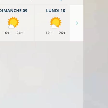
DIMANCHE 09
LUNDI 10
MARDI 11
16
24
17
26
19
26
°C
°C
°C
°C
°C
°
17°C
°C
16°C
18°C