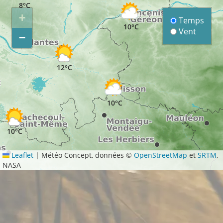
8°C
+
Temps
10°C
Vent
−
12°C
10°C
10°C
Leaflet
|
Météo Concept, données ©
OpenStreetMap
et
SRTM
,
NASA