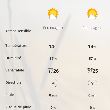
Peu nuageux
Peu nuageux
Temps sensible
14
14
Température
°C
°C
Humidité
87
87
%
%
km/h
km/h
26
25
Vent/rafale
8 /
7 /
Direction
Pluie
0
0
mm
mm
Risque de pluie
0
0
%
%