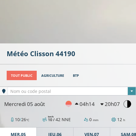
Météo
Clisson
44190
TOUT PUBLIC
AGRICULTURE
BTP
Ville sélectionnée
Nom ou code postal
Mercredi 05 août
04h14
20h07
km/h
9°C
10
/
26
42
NNE
0
12
10 /
°C
mm
h
9°C
MER.05
JEU.06
VEN.07
SAM.0