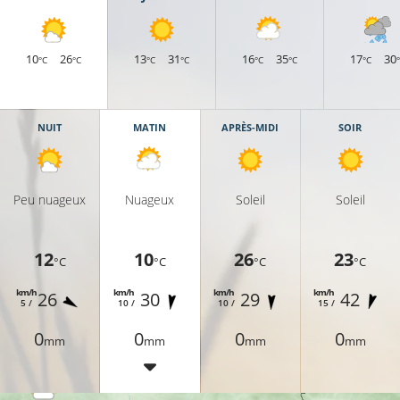
10
26
13
31
16
35
17
30
°C
°C
°C
°C
°C
°C
°C
9°C
12°C
NUIT
MATIN
APRÈS-MIDI
SOIR
Peu nuageux
Nuageux
Soleil
Soleil
9°C
12
10
26
23
°C
°C
°C
°C
9°C
km/h
km/h
km/h
km/h
26
30
29
42
5 /
10 /
10 /
15 /
0
0
0
0
mm
mm
mm
mm