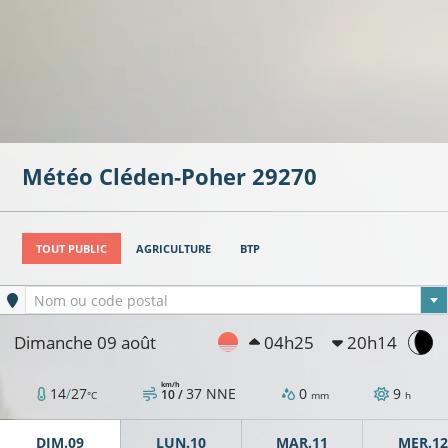
Météo
Cléden-Poher
29270
TOUT PUBLIC
AGRICULTURE
BTP
Ville sélectionnée
Nom ou code postal
Dimanche 09 août
04h25
20h14
km/h
14
/
27
37
NNE
0
9
10 /
°C
mm
h
DIM.09
LUN.10
MAR.11
MER.12