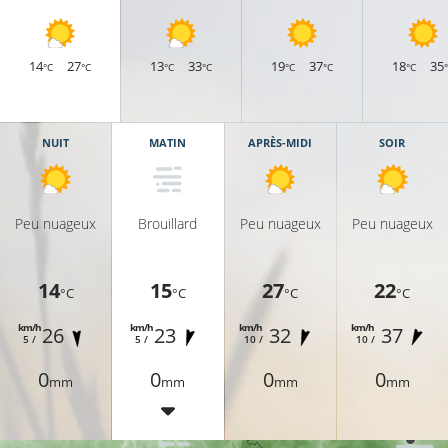
14
27
13
33
19
37
18
35
°C
°C
°C
°C
°C
°C
°C
NUIT
MATIN
APRÈS-MIDI
SOIR
Peu nuageux
Brouillard
Peu nuageux
Peu nuageux
14
15
27
22
°C
°C
°C
°C
km/h
km/h
km/h
km/h
26
23
32
37
5 /
5 /
10 /
10 /
0
0
0
0
14°C
mm
mm
mm
mm