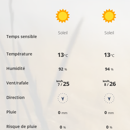
Soleil
Soleil
Temps sensible
13
13
Température
°C
°C
Humidité
92
94
%
%
km/h
km/h
25
26
Vent/rafale
7 /
8 /
Direction
Pluie
0
0
mm
mm
Risque de pluie
0
0
%
%