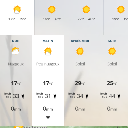
17
29
16
37
22
40
19
35
°C
°C
°C
°C
°C
°C
°C
NUIT
MATIN
APRÈS-MIDI
SOIR
Nuageux
Peu nuageux
Soleil
Soleil
17
17
29
25
°C
°C
°C
°C
km/h
km/h
km/h
km/h
33
31
34
44
10 /
10 /
10 /
15 /
15°C
0
0
0
0
mm
mm
mm
mm