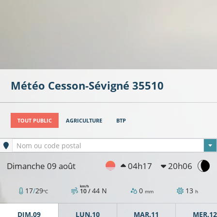
Météo
Cesson-Sévigné
35510
TOUT PUBLIC
AGRICULTURE
BTP
Ville sélectionnée
Nom ou code postal
Dimanche 09 août
04h17
20h06
km/h
17
/
29
44
N
0
13
10 /
°C
mm
h
DIM.09
LUN.10
MAR.11
MER.12