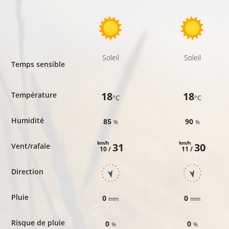
Soleil
Soleil
Temps sensible
18
18
Température
°C
°C
Humidité
85
90
%
%
km/h
km/h
31
30
Vent/rafale
10 /
11 /
Direction
Pluie
0
0
mm
mm
Risque de pluie
0
0
%
%